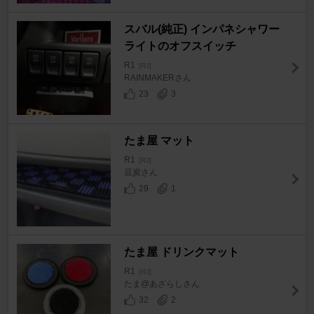
スバル(純正) インパネシャワー
ライトのオフスイッチ
R1
[RJ]
RAINMAKERさん
23
3
たま屋 マット
R1
[RJ]
豆炭さん
29
1
たま屋 ドリンクマット
R1
[RJ]
たま@あざらしさん
32
2