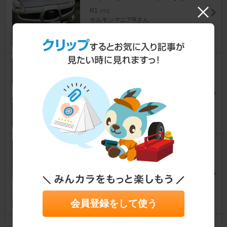
R1
[RJ]
ホルモンマニアRさん
26
ZAC コアクリーナースーパー
ジェット
R1
[RJ]
エイジマンさん
102
スバル純正 ドアガラス ウエザ
アウター
R1
[RJ]
MS-4さん
14
会員登録をして使う
PIAA 純正交換HID用LEDバル