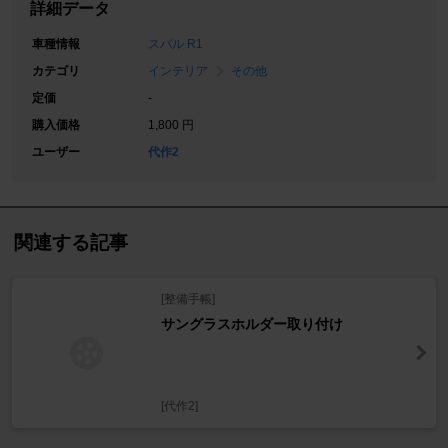
詳細データ
車種情報
スバル R1
カテゴリ
インテリア
その他
定価
-
購入価格
1,800 円
ユーザー
代作2
関連する記事
[整備手帳]
サングラスホルダー取り付け
[代作2]