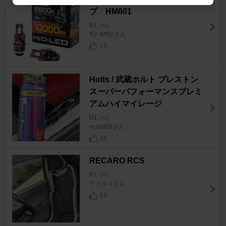
ブ HM601
R1
[RJ]
R2-WRCさん
17
Holts / 武蔵ホルト プレストン
スーパーパフォーマンスプレミ
アムハイマイレージ
R1
[RJ]
xyza808さん
16
RECARO RCS
R1
[RJ]
ラミダイさん
21