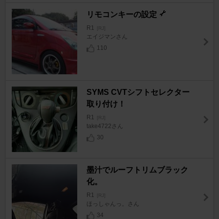
リモコンキーの設定
R1
[RJ]
エイジマンさん
110
SYMS CVTシフトセレクター
取り付け！
R1
[RJ]
take4722さん
30
墨汁でルーフトリムブラック
化。
R1
[RJ]
ほっしゃんっ。さん
34