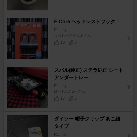
E Core ヘッドレストフック
R1
[RJ]
よっしー@ぐんまさん
16
0
スバル(純正) ステラ純正 シート
アンダートレー
R1
[RJ]
ほーじん(･ω･)さん
17
0
ダイソー 帽子クリップ あご紐
タイプ
R1
[RJ]