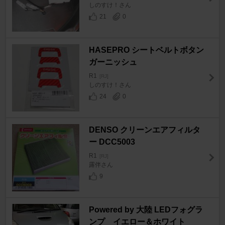
しのすけ！さん
21
0
HASEPRO シートベルトボタン
ガーニッシュ
R1
[RJ]
しのすけ！さん
24
0
DENSO クリーンエアフィルタ
ー DCC5003
R1
[RJ]
露伴さん
9
Powered by 大陸 LEDフォグラ
ンプ イエロー＆ホワイト