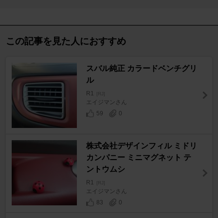
この記事を見た人におすすめ
スバル純正 カラードベンチグリ
ル
R1
[RJ]
エイジマンさん
59
0
株式会社デザインフィル ミドリ
カンパニー ミニマグネット テ
ントウムシ
R1
[RJ]
エイジマンさん
83
0