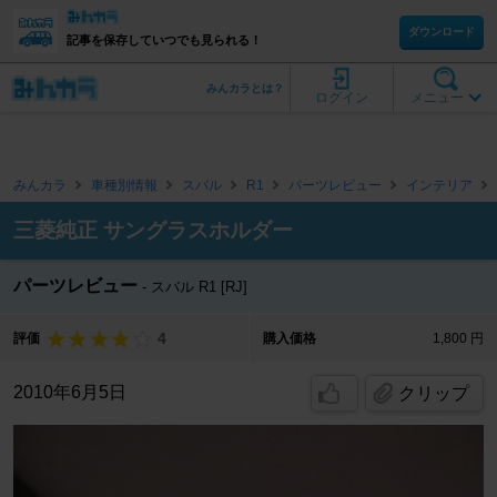
ダウンロード
記事を保存していつでも見られる！
みんカラとは？
ログイン
メニュー
みんカラ
車種別情報
スバル
R1
パーツレビュー
インテリア
三菱純正 サングラスホルダー
パーツレビュー
スバル R1 [RJ]
4
評価
購入価格
1,800 円
2010年6月5日
クリップ