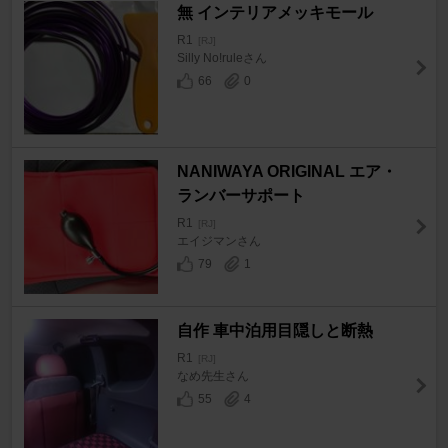
無 インテリアメッキモール
R1
[RJ]
Silly No!ruleさん
66
0
NANIWAYA ORIGINAL エア・
ランバーサポート
R1
[RJ]
エイジマンさん
79
1
自作 車中泊用目隠しと断熱
R1
[RJ]
なめ先生さん
55
4