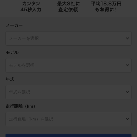
メーカー
モデル
年式
走行距離（km）