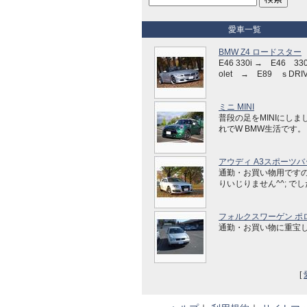
愛車一覧
BMW Z4 ロードスター
E46 330i → E46 330
olet → E89 ｓDRIV
ミニ MINI
普段の足をMINIにしま
れでW BMW生活です。
アウディ A3スポーツバ
通勤・お買い物用です
りいじりません^^; で
フォルクスワーゲン ポ
通勤・お買い物に重宝
[