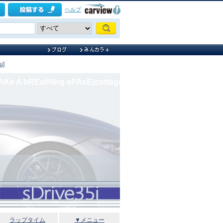
ヘルプ
u]
AKe A bREatHIng sPAcE(cottage)
ラップタイム
▼メニュー