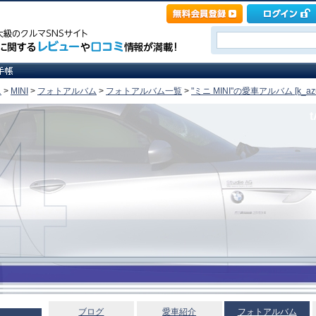
ニ
>
MINI
>
フォトアルバム
>
フォトアルバム一覧
>
"ミニ MINI"の愛車アルバム [k_az
t
ブログ
愛車紹介
フォトアルバム