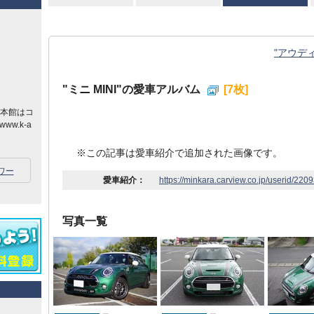
"アウディ 
"ミニ MINI"の愛車アルバム
[7枚]
の本館はコ
.k-a
※この記事は愛車紹介で追加された画像です。
ワー
愛車紹介：
https://minkara.carview.co.jp/userid/220
写真一覧