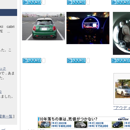
ci cabri
E ...
した。こ
ック
ので，あま
した。
ロ
しました。
"アウディ 
愛車一覧
]