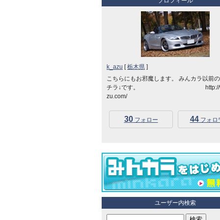
プロフィール
k_azu
[
栃木県
]
こちらにもお邪魔します。 みんカラ以前
チラ↓です。 http://www
zu.com/
30
44
フォロー
フォロ
ユーザー内検索