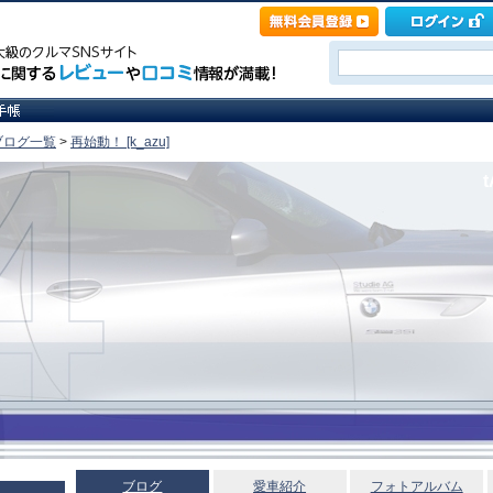
ブログ一覧
>
再始動！ [k_azu]
t
ブログ
愛車紹介
フォトアルバム