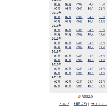
01月
02月
03月
04月
05月
07月
08月
09月
10月
11月
2019年
01月
02月
03月
04月
05月
07月
08月
09月
10月
11月
2018年
01月
02月
03月
04月
05月
07月
08月
09月
10月
11月
2017年
01月
02月
03月
04月
05月
07月
08月
09月
10月
11月
2016年
01月
02月
03月
04月
05月
07月
08月
09月
10月
11月
2015年
01月
02月
03月
04月
05月
07月
08月
09月
10月
11月
2014年
01月
02月
03月
04月
05月
07月
08月
09月
10月
11月
RSS2.0
ヘルプ
｜
利用規約
｜
サイトマ