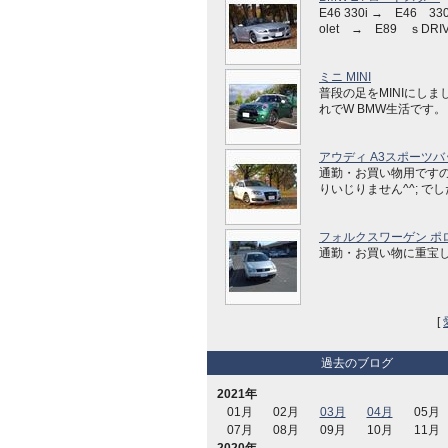
E46 330i → E46 330
olet → E89 ｓDRIV
ミニ MINI
普段の足をMINIにしま
れでW BMW生活です。
アウディ A3スポーツバ
通勤・お買い物用です
りいじりません^^; で
フォルクスワーゲン ポ
通勤・お買い物に重宝
[
過去のブログ
2021年
01月
02月
03月
04月
05月
07月
08月
09月
10月
11月
2020年