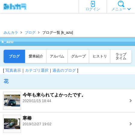
ログイン
メニュー
みんカラ
ブログ
ブログ一覧 [k_azu]
k_azu
ラップ
ブログ
愛車紹介
アルバム
グループ
ヒストリ
タイム
[
写真表示
｜
カテゴリ選択
｜
過去のブログ
]
花
今年も来られてよかったです。
2020/11/15 18:44
寒椿
2019/12/27 19:02