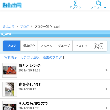
ログイン
メニュー
みんカラ
ブログ
ブログ一覧 [k_azu]
k_azu
ラップ
ブログ
愛車紹介
アルバム
グループ
ヒストリ
タイム
[
写真表示
｜
カテゴリ選択
｜
過去のブログ
]
白とオレンジ
2021/4/29 18:18
春を少しだけ
2021/3/28 12:55
そんな時期なので
2021/3/20 17:11