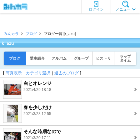
ログイン
メニュー
みんカラ
ブログ
ブログ一覧 [k_azu]
k_azu
ラップ
ブログ
愛車紹介
アルバム
グループ
ヒストリ
タイム
[
写真表示
｜
カテゴリ選択
｜
過去のブログ
]
白とオレンジ
2021/4/29 18:18
春を少しだけ
2021/3/28 12:55
そんな時期なので
2021/3/20 17:11