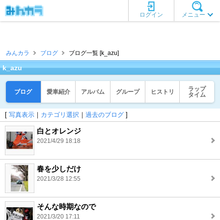
ログイン
メニュー
みんカラ
ブログ
ブログ一覧 [k_azu]
k_azu
ラップ
ブログ
愛車紹介
アルバム
グループ
ヒストリ
タイム
[
写真表示
｜
カテゴリ選択
｜
過去のブログ
]
白とオレンジ
2021/4/29 18:18
春を少しだけ
2021/3/28 12:55
そんな時期なので
2021/3/20 17:11