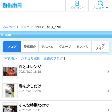
ログイン
メニュー
みんカラ
ブログ
ブログ一覧 [k_azu]
k_azu
ラップ
ブログ
愛車紹介
アルバム
グループ
ヒストリ
タイム
[
写真表示
｜
カテゴリ選択
｜
過去のブログ
]
白とオレンジ
2021/4/29 18:18
春を少しだけ
2021/3/28 12:55
そんな時期なので
2021/3/20 17:11