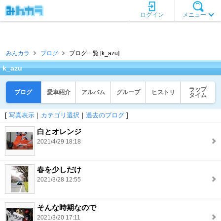
ログイン
メニュー
みんカラ
ブログ
ブログ一覧 [k_azu]
k_azu
ラップ
ブログ
愛車紹介
アルバム
グループ
ヒストリ
タイム
[
写真表示
｜
カテゴリ選択
｜
過去のブログ
]
白とオレンジ
2021/4/29 18:18
春を少しだけ
2021/3/28 12:55
そんな時期なので
2021/3/20 17:11