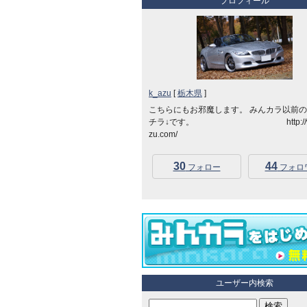
プロフィール
k_azu
[
栃木県
]
こちらにもお邪魔します。 みんカラ以前
チラ↓です。 http://www
zu.com/
30
44
フォロー
フォロ
ユーザー内検索