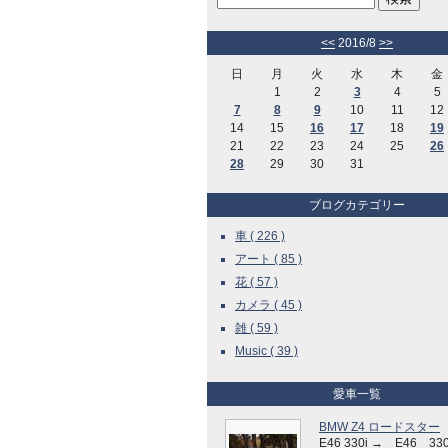
<<
2016/8
>>
日
月
火
水
木
金
1
2
3
4
5
7
8
9
10
11
12
14
15
16
17
18
19
21
22
23
24
25
26
28
29
30
31
ブログカテゴリー
車 ( 226 )
アート ( 85 )
花 ( 57 )
カメラ ( 45 )
雑 ( 59 )
Music ( 39 )
愛車一覧
BMW Z4 ロードスター
E46 330i → E46 330