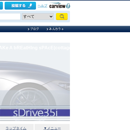
ヘルプ
AKe A bREatHIng sPAcE(cottage)
ラップタイム
▼メニュー