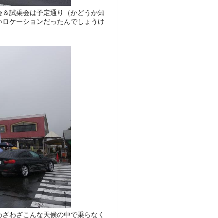
会＆試乗会は予定通り（かどうか知
いロケーションだったんでしょうけ
わざわざこんな天候の中で乗らなく