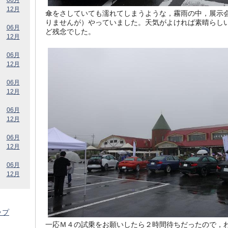
12月
傘をさしていても濡れてしまうような，霧雨の中，展示
りませんが）やっていました。天気がよければ素晴らし
06月
ど残念でした。
12月
06月
12月
06月
12月
06月
12月
06月
12月
06月
12月
ップ
一応Ｍ４の試乗をお願いしたら２時間待ちだったので，