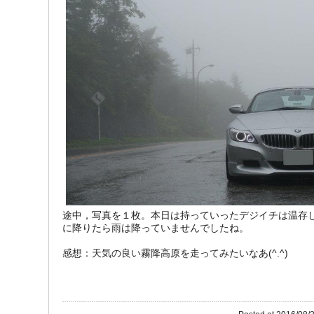
途中，写真を１枚。本日は持っていったデジイチは温存
に降りたら雨は降っていませんでしたね。
感想：天気の良い霧降高原を走ってみたいなあ(^.^)