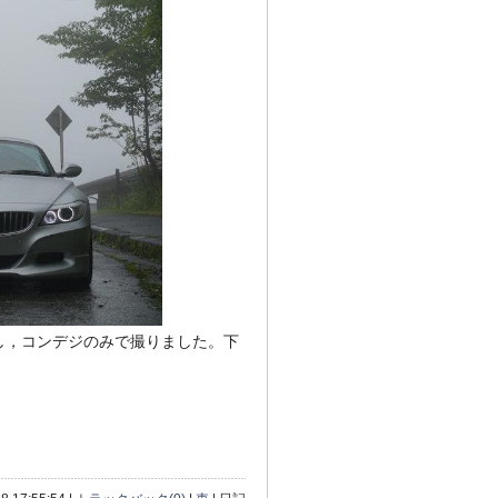
し，コンデジのみで撮りました。下