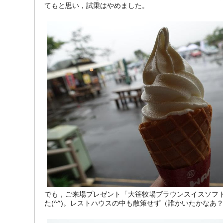
てもと思い，試乗はやめました。
でも，ご来場プレゼント「大笹牧場ブラウンスイスソフ
た(^^)。レストハウスの中も散策せず（誰かいたかなあ