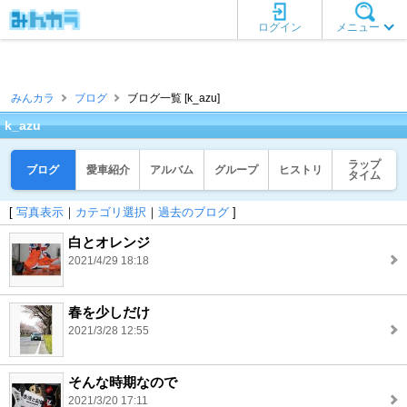
ログイン
メニュー
みんカラ
ブログ
ブログ一覧 [k_azu]
k_azu
ラップ
ブログ
愛車紹介
アルバム
グループ
ヒストリ
タイム
[
写真表示
｜
カテゴリ選択
｜
過去のブログ
]
白とオレンジ
2021/4/29 18:18
春を少しだけ
2021/3/28 12:55
そんな時期なので
2021/3/20 17:11