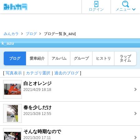
ログイン
メニュー
みんカラ
ブログ
ブログ一覧 [k_azu]
k_azu
ラップ
ブログ
愛車紹介
アルバム
グループ
ヒストリ
タイム
[
写真表示
｜
カテゴリ選択
｜
過去のブログ
]
白とオレンジ
2021/4/29 18:18
春を少しだけ
2021/3/28 12:55
そんな時期なので
2021/3/20 17:11