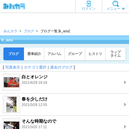
ログイン
メニュー
みんカラ
ブログ
ブログ一覧 [k_azu]
k_azu
ラップ
ブログ
愛車紹介
アルバム
グループ
ヒストリ
タイム
[
写真表示
｜
カテゴリ選択
｜
過去のブログ
]
白とオレンジ
2021/4/29 18:18
春を少しだけ
2021/3/28 12:55
そんな時期なので
2021/3/20 17:11