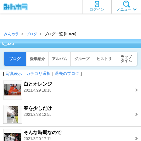
ログイン
メニュー
みんカラ
ブログ
ブログ一覧 [k_azu]
k_azu
ラップ
ブログ
愛車紹介
アルバム
グループ
ヒストリ
タイム
[
写真表示
｜
カテゴリ選択
｜
過去のブログ
]
白とオレンジ
2021/4/29 18:18
春を少しだけ
2021/3/28 12:55
そんな時期なので
2021/3/20 17:11