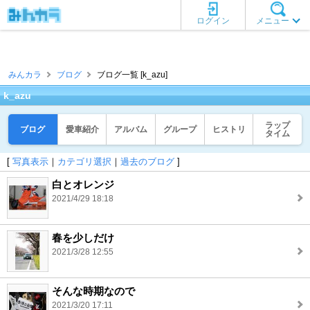
ログイン
メニュー
みんカラ
ブログ
ブログ一覧 [k_azu]
k_azu
ラップ
ブログ
愛車紹介
アルバム
グループ
ヒストリ
タイム
[
写真表示
｜
カテゴリ選択
｜
過去のブログ
]
白とオレンジ
2021/4/29 18:18
春を少しだけ
2021/3/28 12:55
そんな時期なので
2021/3/20 17:11