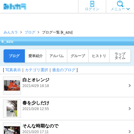
ログイン
メニュー
みんカラ
ブログ
ブログ一覧 [k_azu]
k_azu
ラップ
ブログ
愛車紹介
アルバム
グループ
ヒストリ
タイム
[
写真表示
｜
カテゴリ選択
｜
過去のブログ
]
白とオレンジ
2021/4/29 18:18
春を少しだけ
2021/3/28 12:55
そんな時期なので
2021/3/20 17:11