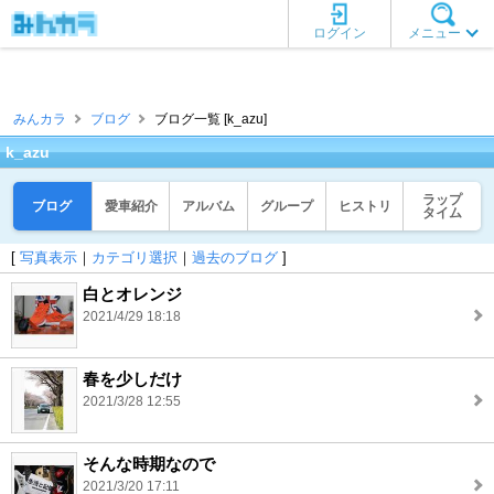
ログイン
メニュー
みんカラ
ブログ
ブログ一覧 [k_azu]
k_azu
ラップ
ブログ
愛車紹介
アルバム
グループ
ヒストリ
タイム
[
写真表示
｜
カテゴリ選択
｜
過去のブログ
]
白とオレンジ
2021/4/29 18:18
春を少しだけ
2021/3/28 12:55
そんな時期なので
2021/3/20 17:11