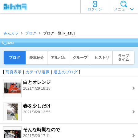
ログイン
メニュー
みんカラ
ブログ
ブログ一覧 [k_azu]
k_azu
ラップ
ブログ
愛車紹介
アルバム
グループ
ヒストリ
タイム
[
写真表示
｜
カテゴリ選択
｜
過去のブログ
]
白とオレンジ
2021/4/29 18:18
春を少しだけ
2021/3/28 12:55
そんな時期なので
2021/3/20 17:11