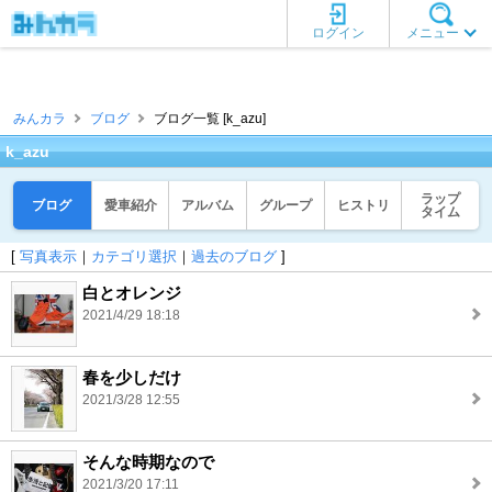
ログイン
メニュー
みんカラ
ブログ
ブログ一覧 [k_azu]
k_azu
ラップ
ブログ
愛車紹介
アルバム
グループ
ヒストリ
タイム
[
写真表示
｜
カテゴリ選択
｜
過去のブログ
]
白とオレンジ
2021/4/29 18:18
春を少しだけ
2021/3/28 12:55
そんな時期なので
2021/3/20 17:11