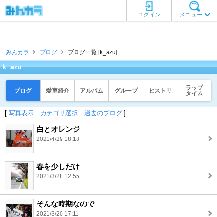
ログイン
メニュー
みんカラ
ブログ
ブログ一覧 [k_azu]
k_azu
ラップ
ブログ
愛車紹介
アルバム
グループ
ヒストリ
タイム
[
写真表示
｜
カテゴリ選択
｜
過去のブログ
]
白とオレンジ
2021/4/29 18:18
春を少しだけ
2021/3/28 12:55
そんな時期なので
2021/3/20 17:11