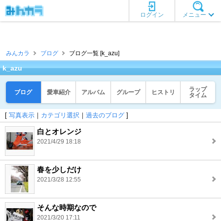
ログイン
メニュー
みんカラ
ブログ
ブログ一覧 [k_azu]
k_azu
ラップ
ブログ
愛車紹介
アルバム
グループ
ヒストリ
タイム
[
写真表示
｜
カテゴリ選択
｜
過去のブログ
]
白とオレンジ
2021/4/29 18:18
春を少しだけ
2021/3/28 12:55
そんな時期なので
2021/3/20 17:11