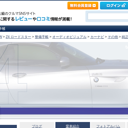
W
>
Z4 ロードスター
>
整備手帳
>
オーディオビジュアル
>
カーナビ
>
その他
>
純正
t
ブログ
愛車紹介
フォトアルバム