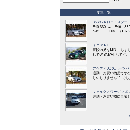
愛車一覧
BMW Z4 ロードスター
E46 330i → E46 330
olet → E89 ｓDRIV
ミニ MINI
普段の足をMINIにしま
れでW BMW生活です。
アウディ A3スポーツバ
通勤・お買い物用です
りいじりません^^; で
フォルクスワーゲン ポ
通勤・お買い物に重宝
[