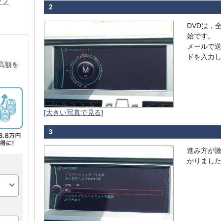
ップ
2
DVDは，
始です。
メールで
ドを入力
高額を
[大きい写真で見る]
3
進み方が激
かりまし