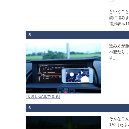
というこ
調に進みま
進捗表示1
5
進み方が
べ観たり
す。
[大きい写真で見る]
6
そんなこん
1％（たぶ