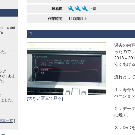
難易度
上級
作業時間
12時間以上
ci cabri
E ...
1
過去の内
ったので
した。こ
2013→2
安くあげ
ック
ので，あま
流れとし
した。
１．海外
ロ
べーショ
[大きい写真で見る]
しました。
２．データ
に焼く。
愛車一覧
]
３．DVD