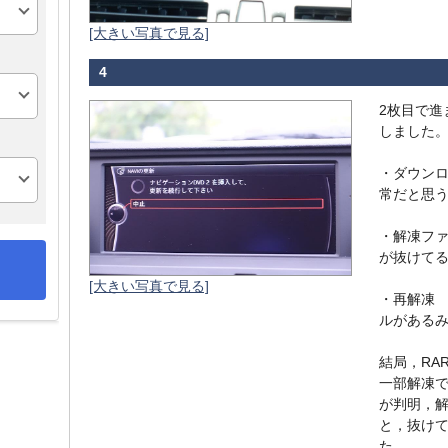
[大きい写真で見る]
4
2枚目で進
しました
・ダウン
常だと思
・解凍フ
が抜けて
[大きい写真で見る]
・再解凍
ルがある
結局，RA
一部解凍
が判明，
と，抜け
た。