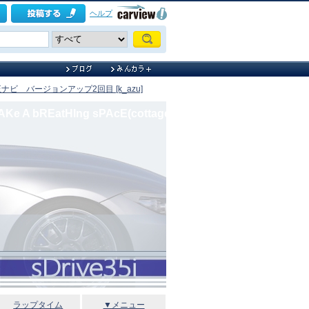
ヘルプ
ナビ バージョンアップ2回目 [k_azu]
AKe A bREatHIng sPAcE(cottage)
ラップタイム
▼メニュー