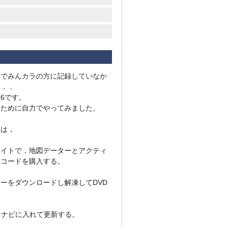
容でみんカラの方に記録していなか
．．．
016です。
るために自力でやってみました。
ては，
サイトで，地図データーとアクティ
ンコードを購入する。
ーをダウンロードし解凍してDVD
をナビに入れて更新する。