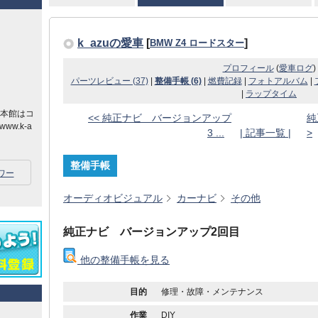
k_azuの愛車
[
]
BMW Z4 ロードスター
プロフィール
(
愛車ログ
)
パーツレビュー (37)
|
整備手帳 (6)
|
燃費記録
|
フォトアルバム
|
|
ラップタイム
の本館はコ
<< 純正ナビ バージョンアップ
純
.k-a
3 ...
| 記事一覧 |
>
整備手帳
ワー
オーディオビジュアル
カーナビ
その他
純正ナビ バージョンアップ2回目
他の整備手帳を見る
目的
修理・故障・メンテナンス
作業
DIY