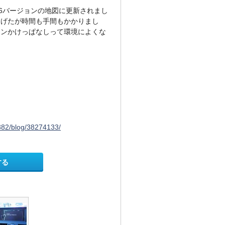
16バージョンの地図に更新されまし
あげたが時間も手間もかかりまし
ジンかけっぱなしって環境によくな
。
9382/blog/38274133/
する