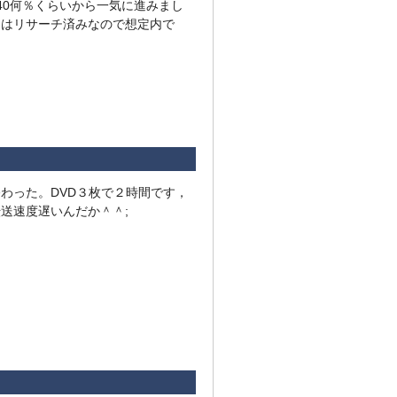
40何％くらいから一気に進みまし
辺はリサーチ済みなので想定内で
わった。DVD３枚で２時間です，
送速度遅いんだか＾＾;