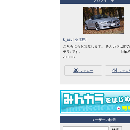
プロフィール
k_azu
[
栃木県
]
こちらにもお邪魔します。 みんカラ以前
チラ↓です。 http://www
zu.com/
30
44
フォロー
フォロ
ユーザー内検索