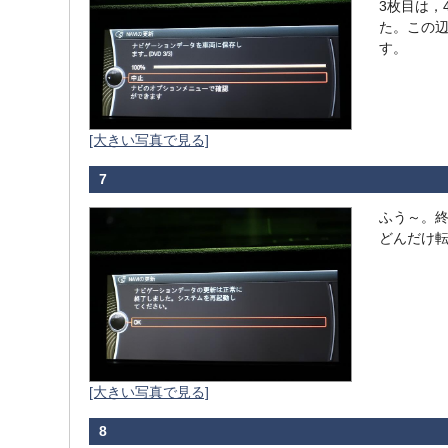
3枚目は，
た。この
す。
[大きい写真で見る]
7
ふう～。終
どんだけ転
[大きい写真で見る]
8