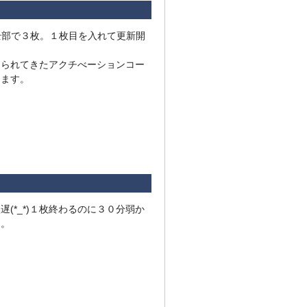
全部で３枚。１枚目を入れて更新開
送られてきたアクチべーションコー
します。
遅(*_*)１枚終わるのに３０分弱か
た。