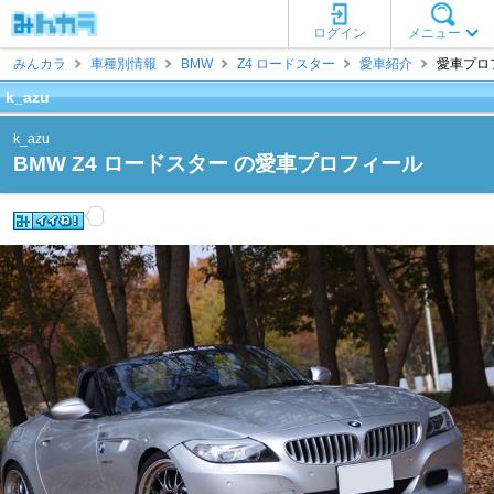
ログイン
メニュー
みんカラ
車種別情報
BMW
Z4 ロードスター
愛車紹介
愛車プロフィ
k_azu
k_azu
BMW Z4 ロードスター の愛車プロフィール