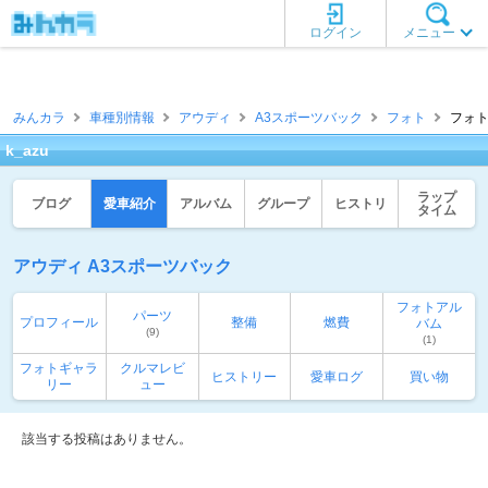
ログイン
メニュー
みんカラ
車種別情報
アウディ
A3スポーツバック
フォト
フォト
k_azu
ラップ
ブログ
愛車紹介
アルバム
グループ
ヒストリ
タイム
アウディ A3スポーツバック
フォトアル
パーツ
プロフィール
整備
燃費
バム
(9)
(1)
フォトギャラ
クルマレビ
ヒストリー
愛車ログ
買い物
リー
ュー
該当する投稿はありません。