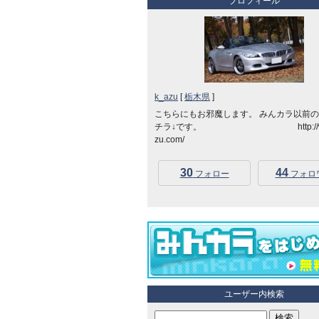
プロフィール
k_azu
[
栃木県
]
こちらにもお邪魔します。 みんカラ以前
チラ↓です。 http://www
zu.com/
30
44
フォロー
フォロ
ユーザー内検索