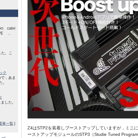
ci cabri
E ...
した。こ
ック
ので，あま
した。
ロ
しました。
愛車一覧
]
Z4はSTP2を装着しブーストアップしていますが，ミニ
ーストアップモジュールのSTP3（Studie Tuned Progra