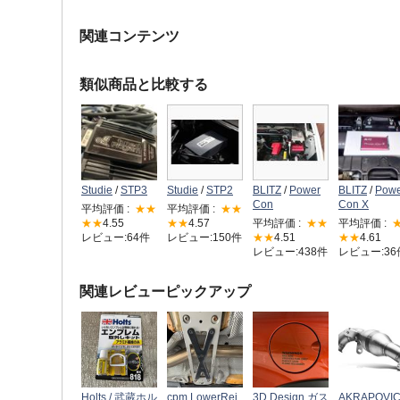
関連コンテンツ
類似商品と比較する
Studie
/
STP3
Studie
/
STP2
BLITZ
/
Power
BLITZ
/
Powe
Con
Con X
平均評価 :
★★
平均評価 :
★★
★★
4.55
★★
4.57
平均評価 :
★★
平均評価 :
レビュー:64件
レビュー:150件
★★
4.51
★★
4.61
レビュー:438件
レビュー:36
関連レビューピックアップ
Holts / 武蔵ホル
cpm LowerRei
3D Design ガス
AKRAPOVI