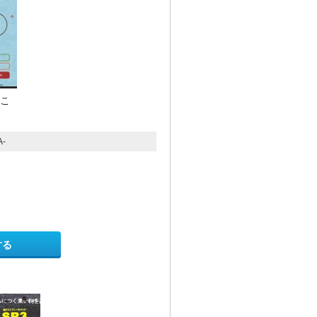
るこ
-
する