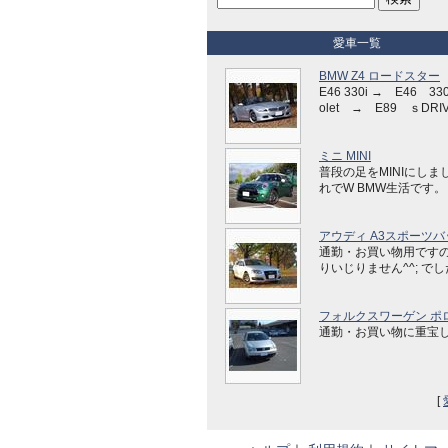
愛車一覧
BMW Z4 ロードスター
E46 330i → E46 330
olet → E89 ｓDRIV
ミニ MINI
普段の足をMINIにしま
れでW BMW生活です。
アウディ A3スポーツバ
通勤・お買い物用です
りいじりません^^; で
フォルクスワーゲン ポ
通勤・お買い物に重宝
[