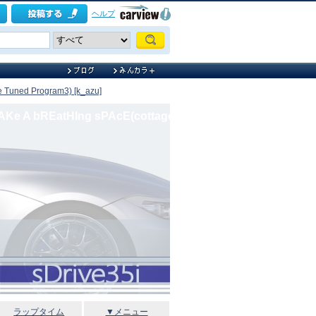
ヘルプ
e Tuned Program3) [k_azu]
AKe A bREatHIng sPAcE(cottage)
ラップタイム
▼メニュー