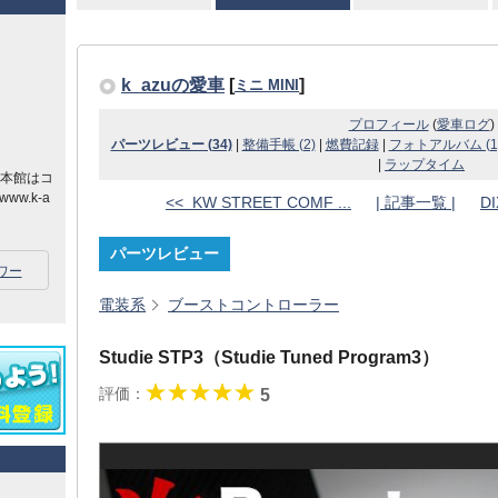
k_azuの愛車
[
]
ミニ MINI
プロフィール
(
愛車ログ
)
パーツレビュー (34)
|
整備手帳 (2)
|
燃費記録
|
フォトアルバム (1
|
ラップタイム
の本館はコ
.k-a
<< KW STREET COMF ...
| 記事一覧 |
DI
パーツレビュー
ワー
電装系
ブーストコントローラー
Studie STP3（Studie Tuned Program3）
評価：
5