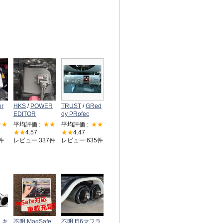
r
HKS
/
POWER
TRUST
/
GRed
EDITOR
dy PRofec
★★
平均評価 :
★★
平均評価 :
★★
★★
4.57
★★
4.47
件
レビュー:337件
レビュー:635件
C キ
不明 MagSafe
不明 f56マフラ