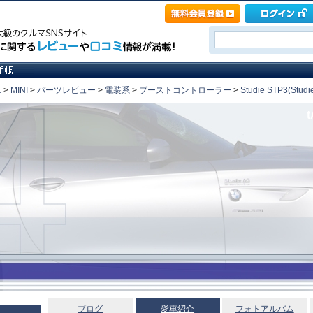
ニ
>
MINI
>
パーツレビュー
>
電装系
>
ブーストコントローラー
>
Studie STP3(Studi
t
ブログ
愛車紹介
フォトアルバム