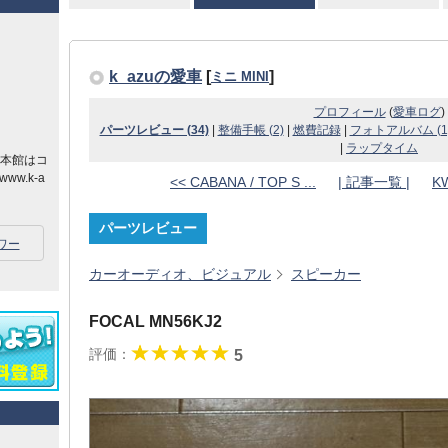
k_azuの愛車
[
]
ミニ MINI
プロフィール
(
愛車ログ
)
パーツレビュー (34)
|
整備手帳 (2)
|
燃費記録
|
フォトアルバム (1
|
ラップタイム
の本館はコ
.k-a
<< CABANA / TOP S ...
| 記事一覧 |
KW
パーツレビュー
ワー
カーオーディオ、ビジュアル
スピーカー
FOCAL MN56KJ2
評価：
5