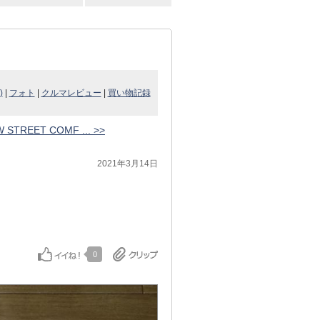
)
|
フォト
|
クルマレビュー
|
買い物記録
 STREET COMF ... >>
2021年3月14日
0