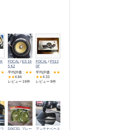
5K
FOCAL
/
ES 16
FOCAL
/
PS13
5 K2
0F
★★
平均評価 :
★★
平均評価 :
★★
★★
4.84
★★
4.33
件
レビュー:19件
レビュー:9件
アワ
DIXCEL ブレー
アンテナベース