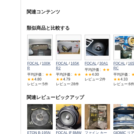
関連コンテンツ
類似商品と比較する
FOCAL
/
100K
FOCAL
/
165K
FOCAL
/
30A1
FOCAL
/
16
R
R2
RC
平均評価 :
★★
平均評価 :
★★
平均評価 :
★★
★★
4.00
平均評価 :
★★
4.80
★★
4.79
レビュー:2件
★★
4.33
レビュー:5件
レビュー:28件
レビュー:6
関連レビューピックアップ
ETON B-195N
FOCAL IF BMW
ファイン カー
GIOMIC リ