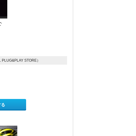
で
PLUG&PLAY STORE）
する