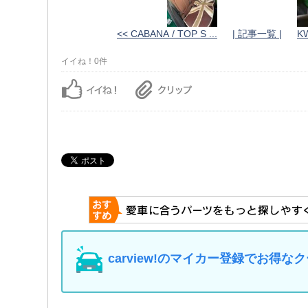
<< CABANA / TOP S ...
| 記事一覧 |
KW
イイね！0件
carview!のマイカー登録でお得