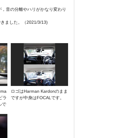
，音の分離やハリがかなり変わり
た。（2021/3/13)
ma
ロゴはHarman Kardonのまま
のピラ
ですが中身はFOCALです。
ルで