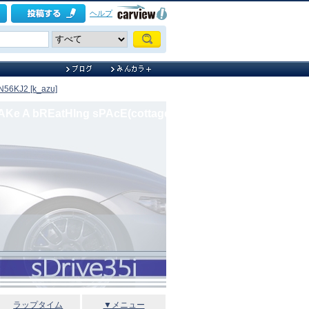
ヘルプ
56KJ2 [k_azu]
AKe A bREatHIng sPAcE(cottage)
ラップタイム
▼メニュー