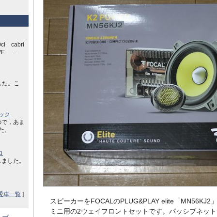
ci cabri
E ...
した。こ
ック
ので，あま
した。
ロ
しました。
愛車一覧
]
スピーカーをFOCALのPLUG&PLAY elite「MN56K
ミニ用の2ウェイフロントセットです。パッシブネット