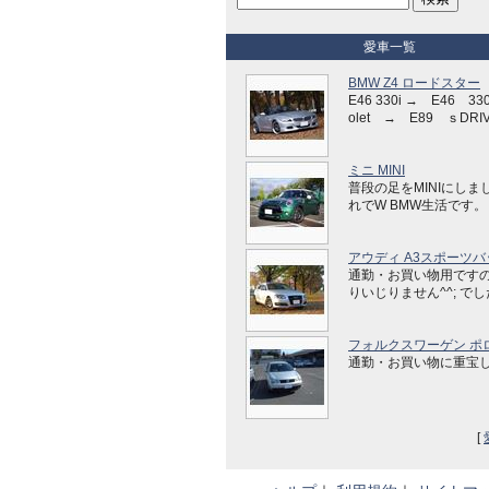
愛車一覧
BMW Z4 ロードスター
E46 330i → E46 330
olet → E89 ｓDRIV
ミニ MINI
普段の足をMINIにしま
れでW BMW生活です。
アウディ A3スポーツバ
通勤・お買い物用です
りいじりません^^; で
フォルクスワーゲン ポ
通勤・お買い物に重宝
[