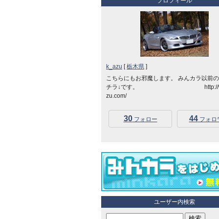
プロフィール
k_azu
[
栃木県
]
こちらにもお邪魔します。 みんカラ以前
チラ↓です。 http://www
zu.com/
30
44
フォロー
フォロ
ユーザー内検索