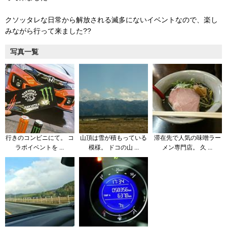
クソッタレな日常から解放される滅多にないイベントなので、楽し
みながら行って来ました??
写真一覧
行きのコンビニにて。 コ
山頂は雪が積もっている
滞在先で人気の味噌ラー
ラボイベントを ...
模様。 ドコの山 ...
メン専門店。 久 ...