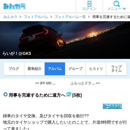
ログイン
メニュー
みんカラ
フォトアルバム
フォトアルバム一覧
用事を完遂するために遠方
らいが！@GK5
ラップ
ブログ
愛車紹介
アルバム
グループ
ヒストリ
タイム
<< IPF MR ...
ふらっとドラ ... >>
用事を完遂するために遠方へ
[5枚]
姉車のタイヤ交換、及びタイヤを回収を敢行??
地元のタイヤショップで購入したいとのことで、片道8時間ですが行
って来ました♪