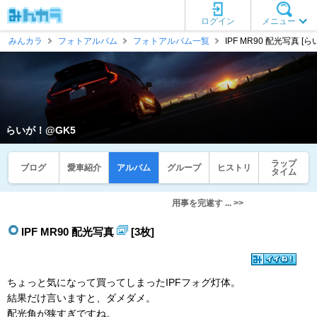
ログイン
メニュー
みんカラ
フォトアルバム
フォトアルバム一覧
IPF MR90 配光写真 [
らいが！@GK5
ラップ
ブログ
愛車紹介
アルバム
グループ
ヒストリ
タイム
用事を完遂す ... >>
IPF MR90 配光写真
[3枚]
ちょっと気になって買ってしまったIPFフォグ灯体。
結果だけ言いますと、ダメダメ。
配光角が狭すぎですね。