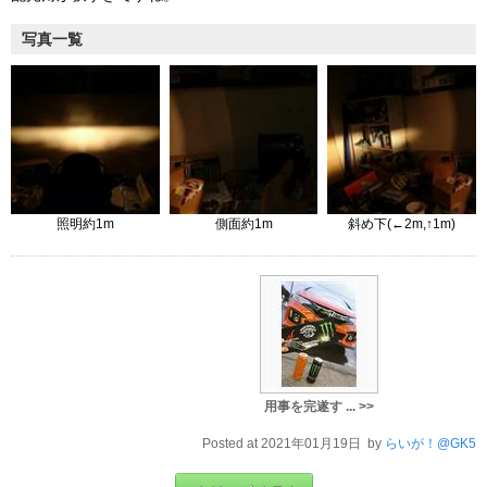
写真一覧
照明約1m
側面約1m
斜め下(←2m,↑1m)
用事を完遂す ... >>
Posted at 2021年01月19日 by
らいが！@GK5