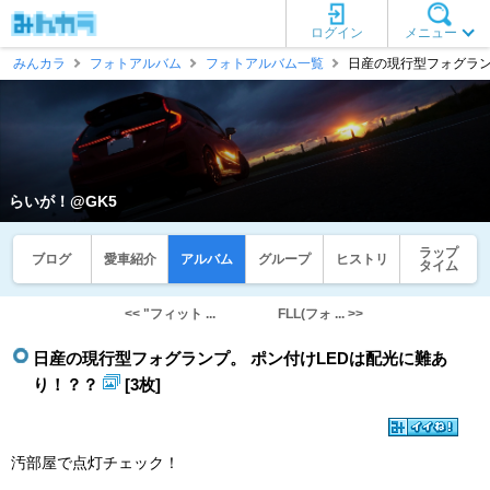
ログイン
メニュー
みんカラ
フォトアルバム
フォトアルバム一覧
日産の現行型フォグランプ
らいが！@GK5
ラップ
ブログ
愛車紹介
アルバム
グループ
ヒストリ
タイム
<< "フィット ...
FLL(フォ ... >>
日産の現行型フォグランプ。 ポン付けLEDは配光に難あ
り！？？
[3枚]
汚部屋で点灯チェック！