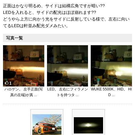
正面はかなり明るめ、サイドは結構広角ですが暗い??
LEDを入れると、サイドの配光はほぼ崩れます??
どうやら上方に向かう光をサイドに反射している様で、左右に向い
てるLEDは軒並み配光ダメみたい。
写真一覧
1
ハロゲン。 左手正面(写
LED。 左右にフィラメン
WUKE 5500K、HID。 HI
真の左端)が真 ...
トを持つタ ...
D ...