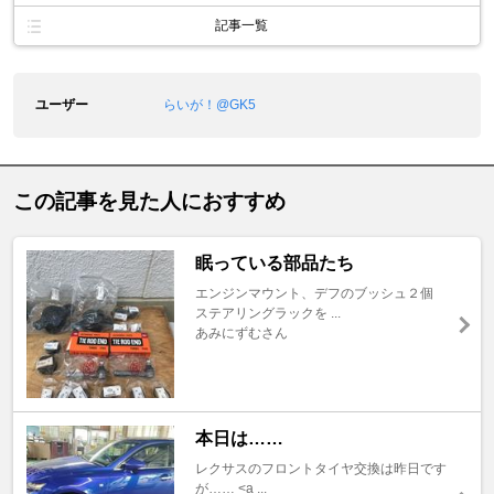
記事一覧
ユーザー
らいが！@GK5
この記事を見た人におすすめ
眠っている部品たち
エンジンマウント、デフのブッシュ２個
ステアリングラックを ...
あみにずむさん
本日は……
レクサスのフロントタイヤ交換は昨日です
が…… <a ...