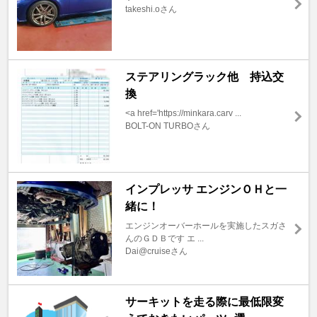
takeshi.oさん
ステアリングラック他 持込交
換
<a href='https://minkara.carv ...
BOLT-ON TURBOさん
インプレッサ エンジンＯＨと一
緒に！
エンジンオーバーホールを実施したスガさ
んのＧＤＢです エ ...
Dai@cruiseさん
サーキットを走る際に最低限変