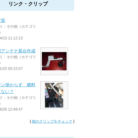
リンク・クリップ
対策
リ：その他（カテゴリ
）
4/15 11:12:13
用アンテナ基台作成
リ：その他（カテゴリ
）
1/25 00:15:07
ジン掛からず 燃料
てない？
リ：その他（カテゴリ
）
6/26 12:48:47
[
他のクリップをチェック
]