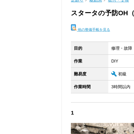
足廻り
駆動系
取付・交換
スタータの予防OH
他の整備手帳を見る
目的
修理・故障
作業
DIY
難易度
初級
作業時間
3時間以内
1