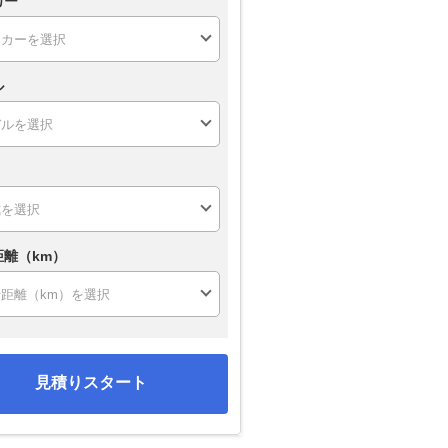
カー
ル
距離（km）
見積りスタート