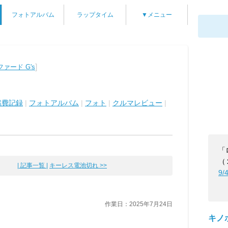
フォトアルバム
ラップタイム
▼メニュー
]
ァード G's
燃費記録
|
フォトアルバム
|
フォト
|
クルマレビュー
|
「
（
| 記事一覧 |
キーレス電池切れ >>
9/
作業日：2025年7月24日
キノ