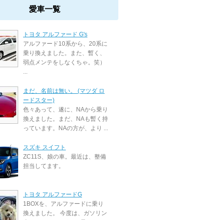
愛車一覧
トヨタ アルファード G's
アルファード10系から、20系に
乗り換えました。また、暫く、
弱点メンテをしなくちゃ。笑）
...
まだ、名前は無い。 (マツダ ロ
ードスター)
色々あって、遂に、NAから乗り
換えました。まだ、NAも暫く持
っています。NAの方が、より ...
スズキ スイフト
ZC11S、娘の車。最近は、整備
担当してます。
トヨタ アルファードG
1BOXを、アルファードに乗り
換えました。 今度は、ガソリン