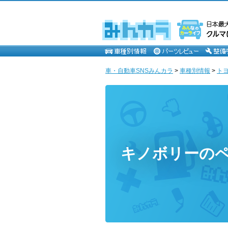
車・自動車SNSみんカラ
>
車種別情報
>
ト
キノボリーの