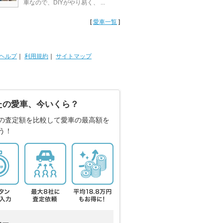
車なので、DIYがやり易く、 ...
[
愛車一覧
]
ヘルプ
｜
利用規約
｜
サイトマップ
たの愛車、今いくら？
の査定額を比較して愛車の最高額を
う！