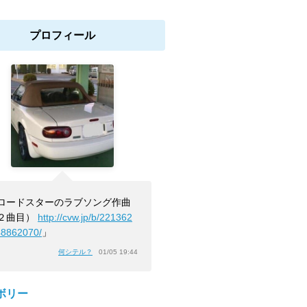
プロフィール
ロードスターのラブソング作曲
２曲目）
http://cvw.jp/b/221362
48862070/
」
何シテル？
01/05 19:44
ボリー