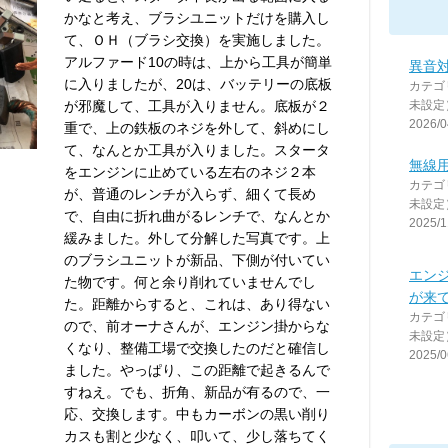
かなと考え、ブラシユニットだけを購入し
て、ＯＨ（ブラシ交換）を実施しました。
アルファード10の時は、上から工具が簡単
異音
に入りましたが、20は、バッテリーの底板
カテゴ
が邪魔して、工具が入りません。底板が２
未設定
2026/0
重で、上の鉄板のネジを外して、斜めにし
て、なんとか工具が入りました。スタータ
無線
をエンジンに止めている左右のネジ２本
カテゴ
が、普通のレンチが入らず、細くて長め
未設定
で、自由に折れ曲がるレンチで、なんとか
2025/1
緩みました。外して分解した写真です。上
のブラシユニットが新品、下側が付いてい
エン
た物です。何と余り削れていませんでし
が来
た。距離からすると、これは、あり得ない
カテゴ
ので、前オーナさんが、エンジン掛からな
未設定
くなり、整備工場で交換したのだと確信し
2025/0
ました。やっぱり、この距離で起きるんで
すねえ。でも、折角、新品が有るので、一
応、交換します。中もカーボンの黒い削り
カスも割と少なく、叩いて、少し落ちてく