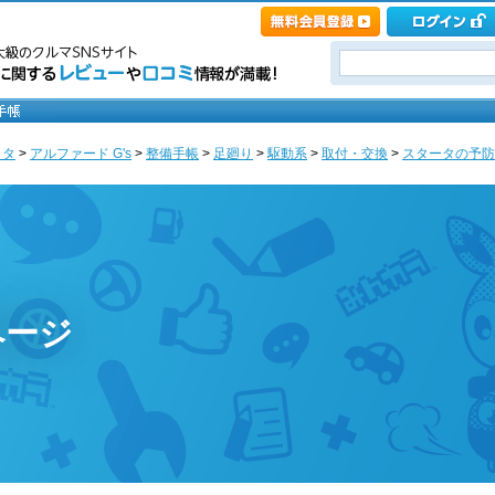
ヨタ
>
アルファード G's
>
整備手帳
>
足廻り
>
駆動系
>
取付・交換
>
スタータの予防
ページ