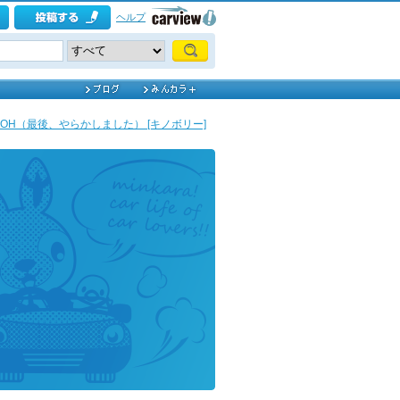
ヘルプ
OH（最後、やらかしました） [キノボリー]