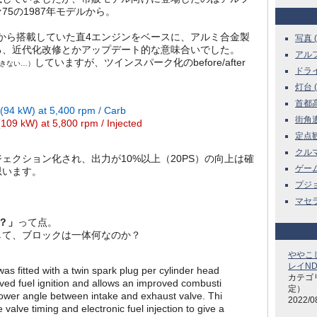
ァ75の1987年モデルから。
ー時から搭載していた直4エンジンをベースに、アルミ合金製
写真 ( 
る、近代化改修とかアップデート的な意味合いでした。
アルフ
していますが、ツインスパーク化のbefore/after
きない…）
ドライ
灯台 ( 
首都高 
(94 kW) at 5,400 rpm / Carb
街角遭遇
109 kW) at 5,800 rpm / Injected
定点観測
クルマ
ェクション化され、出力が10%以上（20PS）の向上は確
ゲーム 
思います。
プジョー
マセラテ
？」
って点。
して、ブロックは一体何なのか？
ややこ
レイND
as fitted with a twin spark plug per cylinder head
カテゴ
ved fuel ignition and allows an improved combusti
定）
wer angle between intake and exhaust valve. Thi
2022/0
valve timing and electronic fuel injection to give a