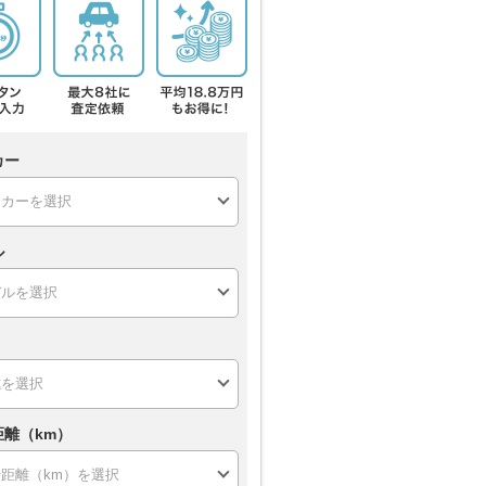
カー
ル
距離（km）