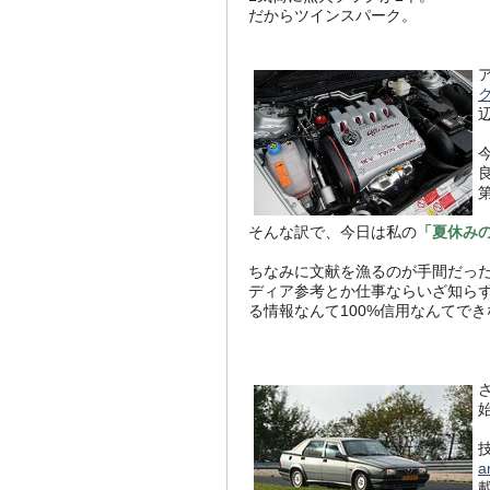
だからツインスパーク。
そんな訳で、今日は私の
「夏休み
ちなみに文献を漁るのが手間だったの
ディア参考とか仕事ならいざ知ら
る情報なんて100%信用なんてで
a