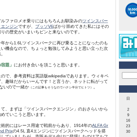
アルファロメオ乗りにはもちろんお馴染みの
ツインスパー
クエンジン
ですが、
ブッソV6
ばかり崇めてきた私にはその
辺りの歴史がいまいちピンと来ないのです。
今年から1.6Lツインスパークに再び乗ることになったのも
良い機会なので、ちょっと勉強してみようと思い立った次
第。
の宿題」
にお付き合いを頂こうと思います。
で、参考資料は英語版wikipediaであります。ウィキペ
ず、趣味だからいーんです！と言うか、ネットに転がって
きないので一緒か
。
（この記事もそうなのでハナシ半分でヒトツ）
日
さて、まずは「ツインスパークエンジン」のおさらいから
2
始めていこうと思います。
9
16
技術的にはレース用途で戦前からあり、1914年の
ALFA Gr
23
nd Prix
の4.5L 直4エンジンにツインスパークヘッドを搭
30
載していましたが、市販モデル向けに登場したのはアルフ