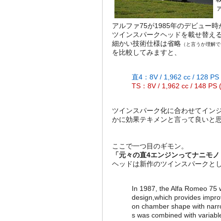
アルファ75が1985年のデビュ
ツインスパークヘッドを載せ替え
細かい技術仕様は省略
（と言うか理解で
を比較してみますと、
直4：8V / 1,962 cc / 128 PS 
TS：8V / 1,962 cc / 148 PS (
ツインスパーク化に合わせてインジ
かに効果テキメンと言って良いと
ここで一つ目のギモン。
「元々の直4エンジンってナニモノ
ヘッドは新作のツインスパークと
In 1987, the Alfa Romeo 75 w
design,which provides impro
on chamber shape with narro
s was combined with variable 