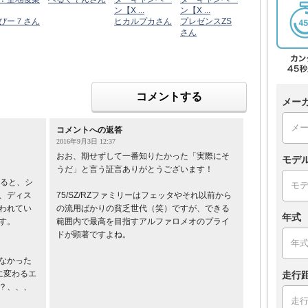
ン【X ...
ン【X ...
ぴー７さん
ヒカルプカさん
プレゼンスZS
さん
コメントする
メー
コメントへの返答
2016年9月3日 12:37
おお、期せずして一番知りたかった「実際にそ
モデ
うだ」と言う証言ありがとうございます！
みると、シ
、ディス
75/SZ/RZファミリーはフェッタやそれ以前から
われてい
の流用ばかりの貧乏世代（笑）ですが、できる
年式
す。
範囲内で最高を目指すアルファロメオのプライ
ドが顕著ですよね。
なかった
に変わるエ
走行
？、、、