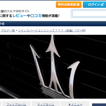
>
ブログ一覧
>
ツインスパークエンジンって？？？（前編） [ゴー@]
フォトアルバム
ラップタイム
▼メニュー