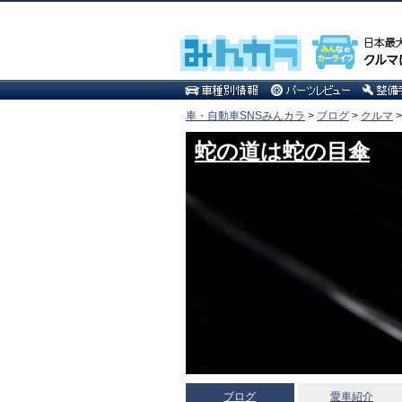
車・自動車SNSみんカラ
>
ブログ
>
クルマ
蛇の道は蛇の目傘
ブログ
愛車紹介