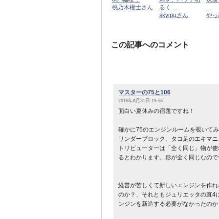
桃乃木權士さん
るく ...
...
skyipuさん
やっ
この記事へのコメント
マスターの75と106
2016年8月31日 19:55
面白い夏休みの宿題ですね！
確かに75のエンジンルームを覗いて
リンダーブロック、タコ足のエキマニ
トリビューターは「全く同じ」物が使
るとわかります。形が全く同じなので
経営が苦しくて新しいエンジンを作れ
のか？、それともジュリエッタの直4
ンジンを新造する必要がなかったのか