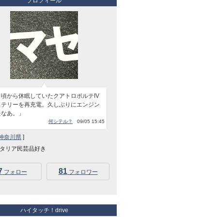
プロフィール
月頃から休眠していたクアトロポルテIV
ッテリーを再充電。久しぶりにエンジン
たなあ。」
何シテル？
09/05 15:45
神奈川県
]
タリア民芸品好き
7
81
フォロー
フォロワー
ハイタッチ！drive