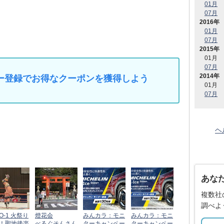
01月
07月
2016年
01月
07月
2015年
01月
07月
2014年
マイカー登録でお得なクーポンを獲得しよう
01月
07月
ヘ
あな
複数社
調べよ
O-1 火祭り
燈花会
みんカラ：モニ
みんカラ：モニ
！聖地後楽
べるぐそんさん
ターキャンペー
ターキャンペー