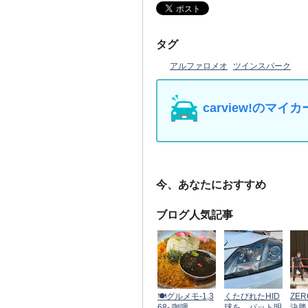
タグ
アルファロメオ
ツインスパーク
carview!の
今、あなたにおすすめ
ブログ人気記事
🍽️グルメモ-1,3
くたびれたHID
ZER
68- 咖哩 ...
球を、パット明
決勝