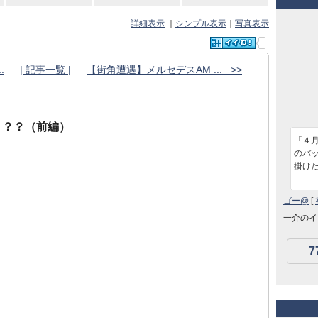
詳細表示
｜
シンプル表示
｜
写真表示
.
| 記事一覧 |
【街角遭遇】メルセデスAM ... >>
？？？（前編）
「４
のバ
掛け
ゴー@
[
一介のイ
7