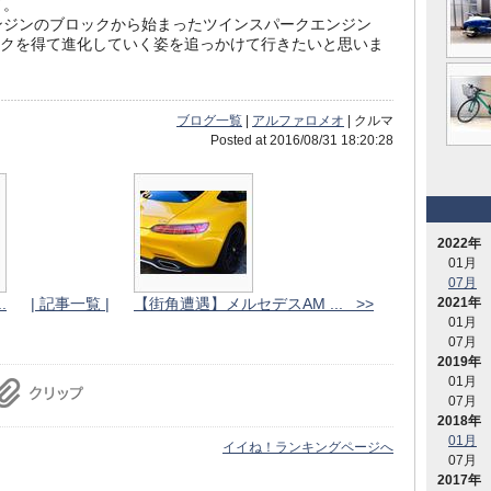
了。
ンジンのブロックから始まったツインスパークエンジン
ックを得て進化していく姿を追っかけて行きたいと思いま
ブログ一覧
|
アルファロメオ
| クルマ
Posted at 2016/08/31 18:20:28
2022年
01月
07月
.
| 記事一覧 |
【街角遭遇】メルセデスAM ... >>
2021年
01月
07月
2019年
01月
07月
2018年
01月
イイね！ランキングページへ
07月
2017年