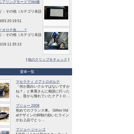
ニアリングモードでVer確
リ：その他（カテゴリ未設
8/03 20:19:51
ノオロチ改……？
リ：その他（カテゴリ未設
6/18 11:35:13
[
他のクリップをチェック
]
愛車一覧
マセラティ クアトロポルテ
「何か面白いクルマはないですか
ね？」と車屋さんに相談に行った
ら、昔から憧れていたクアトロ ...
プジョー 2008
初めてのフランス車。 Gilles Vid
alデザインの抑制の効いたライン
がお上品でとっ ...
プジョー ジャンゴ