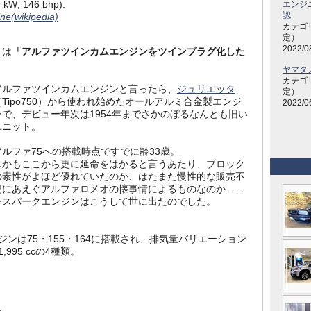
9 kW; 146 bhp).
エンジ
認
ne(wikipedia)
カテゴ
定）
2022/0
とは
「アルファツインカムエンジンをツインプラグ化した
ヤマタ
カテゴ
アルファツインカムエンジンと言ったら、
ジュリエッタ
定）
（Tipo750）から使われ始めたオールアルミ合金製エンジ
2022/0
ンで、デビュー年次は1954年までさかのぼるなんとも旧い
ユニット。
アルファ75への搭載時点ですでに齢33歳。
しかもここから更に延命をはかると言うあたり、ブロック
の素性がよほど優れていたのか、はたまた慢性的な販売不
況にあえぐアルファロメオの懐事情によるものなのか……
ンスパークエンジンはこうして世に出たのでした。
ンは75・155・164に搭載され、排気量バリエーション
c・1,995 ccの4種類。