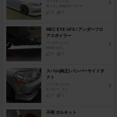
マークII
[X110系]
京☆みぃ＠純正isﾍﾞｽﾄさん
9
0
MEC EYE UFS / アンダーフロ
アスポイラー
マークII
[X110系]
kazuo uさん
8
0
スバル(純正) バンパーサイドダ
クト
マークII
[X110系]
むーむー。さん
5
1
不明 ガルキット