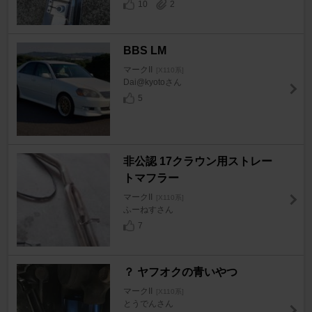
10
2
BBS LM
マークII
[X110系]
Dai@kyotoさん
5
非公認 17クラウン用ストレー
トマフラー
マークII
[X110系]
ふーねすさん
7
？ ヤフオクの青いやつ
マークII
[X110系]
とうでんさん