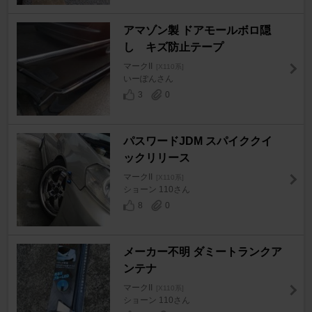
アマゾン製 ドアモールボロ隠
し キズ防止テープ
マークII
[X110系]
いーぽんさん
3
0
パスワードJDM スパイククイ
ックリリース
マークII
[X110系]
ショーン 110さん
8
0
メーカー不明 ダミートランクア
ンテナ
マークII
[X110系]
ショーン 110さん