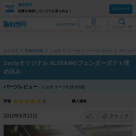
ダウンロード
記事を保存していつでも見られる！
みんカラとは？
ログイン
メニュー
みんカラ
車種別情報
トヨタ
マークII
パーツレビュー
ボディパ
Zestyオリジナル SL55AMGフェンダーダクト埋
め込み
パーツレビュー
トヨタ マークII [X110系]
5
評価
購入価格
-
2010年8月11日
クリップ