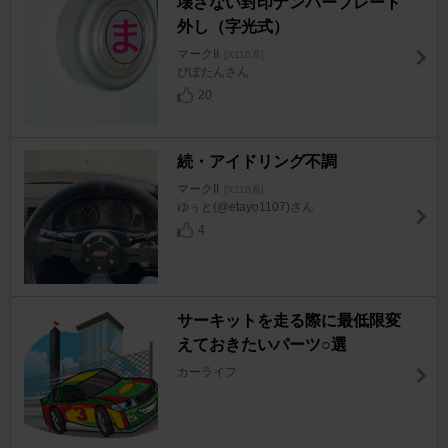
壊さない封印ナンバープレート
外し（字光式）
マークII
[X110系]
ぴぽたんさん
20
続・アイドリング不調
マークII
[X110系]
ゆぅと(@etayo1107)さん
4
サーキットを走る際に最低限変
えておきたいパーツ○選
カーライフ