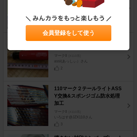
かずＤさん
0
会員登録をして使う
ASTRO PRODUCTS ハイブリ
ットグリップドライバー
マークII
[X110系]
assi(あっしぃ）さん
2
110マーク２テールライトASS
Y交換&スポンジゴム防水処理
加工
マークII
[X110系]
いろはす@JZX110さん
3