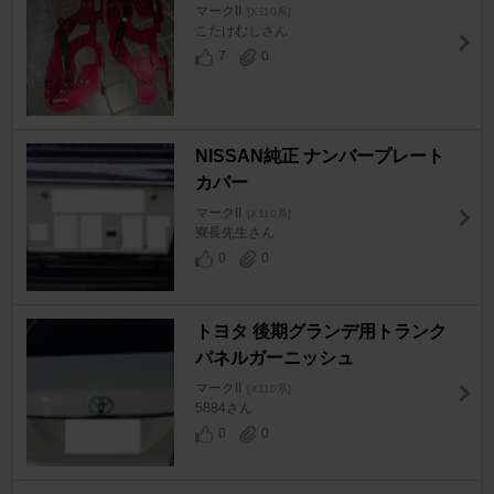
マークII
[X110系]
こたけむしさん
7
0
NISSAN純正 ナンバープレート
カバー
マークII
[X110系]
寮長先生さん
0
0
トヨタ 後期グランデ用トランク
パネルガーニッシュ
マークII
[X110系]
5884さん
0
0