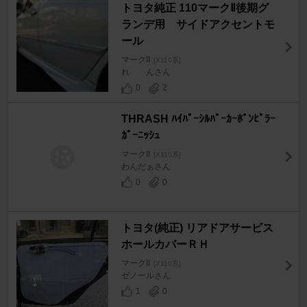
トヨタ純正 110マークⅡ後期グ
ランデ用 サイドアクセントモ
ール
マークII
[X110系]
れ んさん
0
2
THRASH ﾊｲﾊﾟｰｼﾙﾊﾞｰｶｰﾎﾞﾝﾋﾟﾗｰ
ｶﾞｰﾆｯｼｭ
マークII
[X110系]
わんだぁさん
0
0
トヨタ(純正) リアドアサービス
ホールカバーＲＨ
マークII
[X110系]
ゼノールさん
1
0