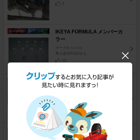
2
IKEYA FORMULA メンバーカ
ラー
マークII
[X110系]
隼人@JZX110さん
13
トヨタ(純正) トヨタ純正 DVD
ナビユニット 86841-52020
マークII
[X110系]
ゼノールさん
2
エンドレス ６POTキャリパー
マークII
[X110系]