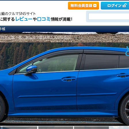
ブログ一覧
>
祝・みんカラ歴11年！ [Doなるど]