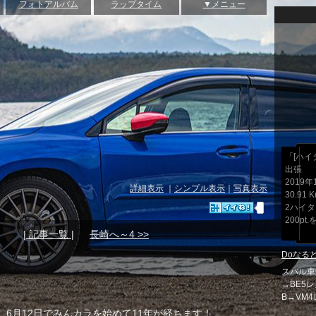
フォトアルバム
ラップタイム
▼メニュー
「[ハイタ
出張
2019年1
詳細表示
｜
シンプル表示
｜
写真表示
30.91 
2ハイ
200pt
| 記事一覧 |
長崎へ～4 >>
Doなる
スバル車6
→BE5レ
B→VM4
6月12日でみんカラを始めて11年が経ちます！