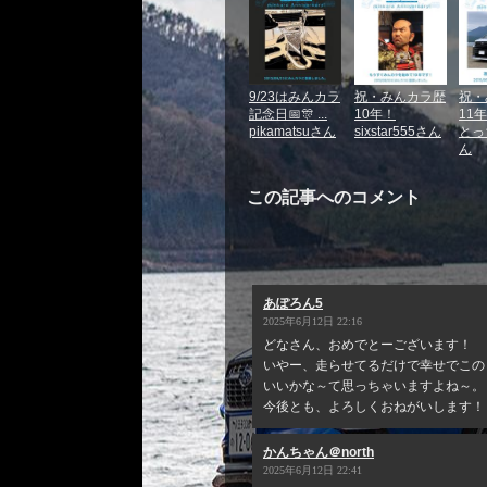
9/23はみんカラ
祝・みんカラ歴
祝・
記念日📅🎊 ...
10年！
11
pikamatsuさん
sixstar555さん
とっ
ん
この記事へのコメント
あぽろん5
2025年6月12日 22:16
どなさん、おめでとーございます！
いやー、走らせてるだけで幸せでこの
いいかな～て思っちゃいますよね～。
今後とも、よろしくおねがいします！
かんちゃん＠north
2025年6月12日 22:41