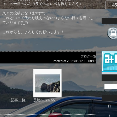
＜この一年のみんカラでの思い出を振り返ろう＞
45
久々の投稿となります(^^;
これといって代わり映えのないつまらない日々を過ごし
ております(*_*)
これからも、よろしくお願いします！
ブログ一覧
Posted at 2025/06/12 19:08:16
| 記事一覧 |
長崎へ～4 >>
日
2