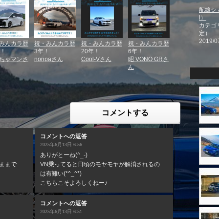
配線ショ
l）
カテゴ
定）
2019/0
みんカラ歴
祝・みんカラ歴
祝・みんカラ歴
祝・みんカラ歴
年！
3年！
20年！
6年！
ちゃマンさ
nonpaさん
Cool-Vさん
昭 VONO GRさ
ん
コメントする
コメントへの返答
2025年6月13日 6:56
ありがとーね(^_-)
ままで
VN乗ってると日頃のモヤモヤが解消されるの
は有難い(*^_^*)
こちらこそよろしくねー♪
コメントへの返答
2025年6月13日 6:51