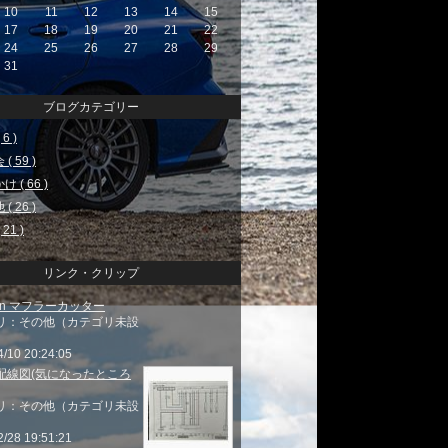
10
11
12
13
14
15
17
18
19
20
21
22
24
25
26
27
28
29
31
ブログカテゴリー
6 )
( 59 )
 ( 66 )
( 26 )
21 )
リンク・クリップ
zon マフラーカッター
リ：その他（カテゴリ未設
4/10 20:24:05
配線図(気になったところ
リ：その他（カテゴリ未設
2/28 19:51:21