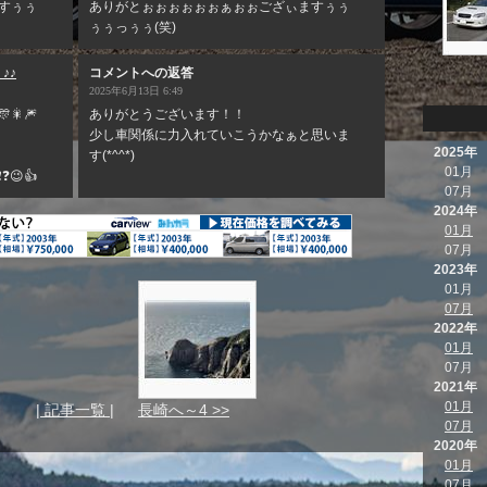
すぅぅ
ありがとぉぉぉぉぉぉぁぉぉござぃますぅぅ
ぅぅっぅぅ(笑)
♪♪
コメントへの返答
2025年6月13日 6:49
🎇🎆
ありがとうございます！！
少し車関係に力入れていこうかなぁと思いま
2025年
す(*^^*)
01月
😉👍
07月
2024年
01月
07月
2023年
01月
07月
2022年
01月
07月
2021年
01月
| 記事一覧 |
長崎へ～4 >>
07月
2020年
01月
07月