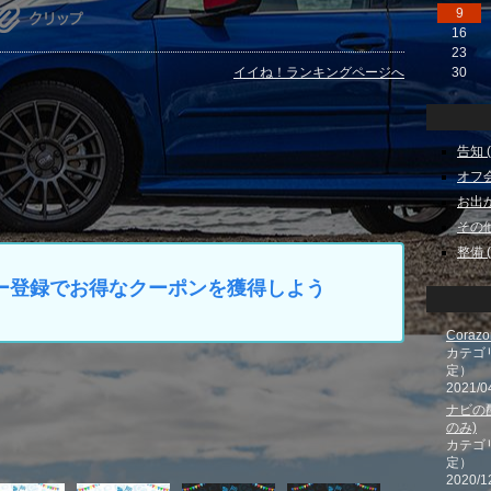
9
16
23
イイね！ランキングページへ
30
告知 ( 
オフ会 
お出かけ
その他 
整備 ( 
マイカー登録でお得なクーポンを獲得しよう
Cora
カテゴ
定）
2021/0
ナビの
のみ)
カテゴ
定）
2020/1