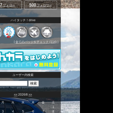
7
500
フォロー
フォロワー
ハイタッチ！drive
[
全てのバッジをチェック (114)
]
ユーザー内検索
<<
2026/8
>>
月
火
水
木
金
土
1
3
4
5
6
7
8