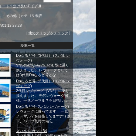
ート？焦げ臭いΣ（ﾟдﾟll
リ：その他（カテゴリ未設
7/01 12:28:28
[
他のクリップをチェック
]
愛車一覧
Doなるど号（3代目） (スバル レ
ヴォーグ)
VN5のA型からVNHのD型に乗り
換えました。 レヴォーグとして
は3代目Doなるど号とな ...
Doなるど号（2代目） (スバル レ
ヴォーグ)
2代目レヴォーグ（VN5）に乗り
換えました。 先代レヴォーグ同
様、一見ノーマル？を目指し ...
Doなるど号 (スバル レヴォーグ)
レヴォーグに乗ってます！ 一見
ノーマル？を目指してます(^^) 以
下、パーツ取付の備忘 ...
スバル レガシィB4
スバル車３台目 （内訳） ●トラ