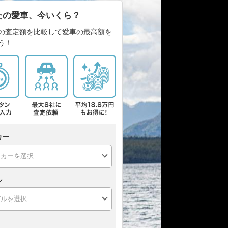
たの愛車、今いくら？
の査定額を比較して愛車の最高額を
う！
カー
ル