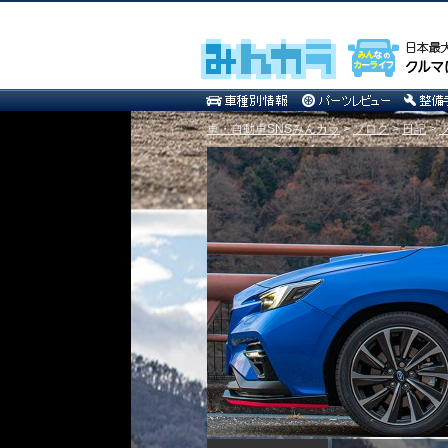
車・自動車SNSみんカラ
>
ブログ
>
日記
>