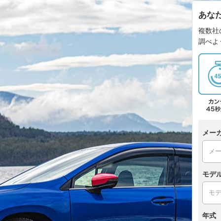
あな
複数社
調べよ
メー
モデ
年式