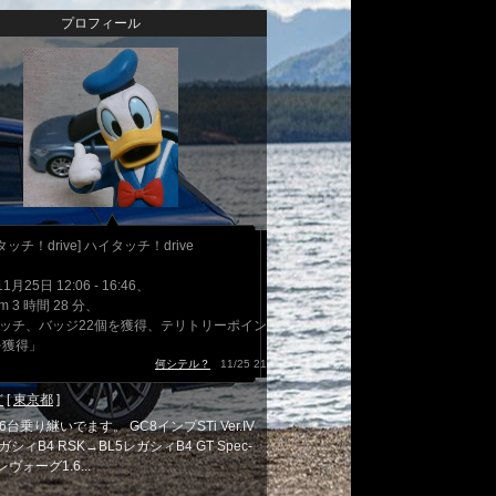
プロフィール
ッチ！drive] ハイタッチ！drive
1月25日 12:06 - 16:46、
Km 3 時間 28 分、
タッチ、バッジ22個を獲得、テリトリーポイント
.を獲得」
何シテル？
11/25 21:19
ど
[
東京都
]
台乗り継いでます。 GC8インプSTi Ver.IV
ガシィB4 RSK→BL5レガシィB4 GT Spec-
レヴォーグ1.6...