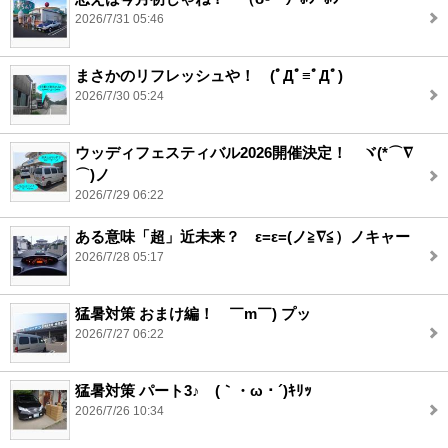
2026/7/31 05:46
まさかのリフレッシュや！ (ﾟДﾟ≡ﾟДﾟ)
2026/7/30 05:24
ウッディフェスティバル2026開催決定！ ヾ(*⌒∇
⌒)ノ
2026/7/29 06:22
ある意味「超」近未来？ ε=ε=(ノ≧∇≦）ノキャー
2026/7/28 05:17
猛暑対策 おまけ編！ ￣m￣) プッ
2026/7/27 06:22
猛暑対策 パート3♪ (｀・ω・´)ｷﾘｯ
2026/7/26 10:34