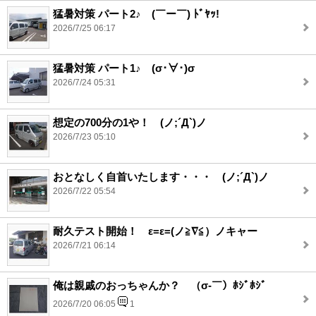
猛暑対策 パート2♪ (￣ー￣) ﾄﾞﾔｯ!
2026/7/25 06:17
猛暑対策 パート1♪ (σ･∀･)σ
2026/7/24 05:31
想定の700分の1や！ (ノ;´Д`)ノ
2026/7/23 05:10
おとなしく自首いたします・・・ (ノ;´Д`)ノ
2026/7/22 05:54
耐久テスト開始！ ε=ε=(ノ≧∇≦）ノキャー
2026/7/21 06:14
俺は親戚のおっちゃんか？ （σ‐￣）ﾎｼﾞﾎｼﾞ
2026/7/20 06:05
1