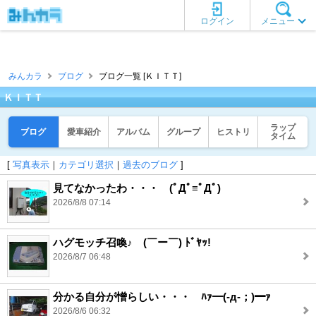
ログイン
メニュー
みんカラ
ブログ
ブログ一覧 [ＫＩＴＴ]
ＫＩＴＴ
ラップ
ブログ
愛車紹介
アルバム
グループ
ヒストリ
タイム
[
写真表示
｜
カテゴリ選択
｜
過去のブログ
]
見てなかったわ・・・ (ﾟДﾟ≡ﾟДﾟ)
2026/8/8 07:14
ハグモッチ召喚♪ (￣ー￣) ﾄﾞﾔｯ!
2026/8/7 06:48
分かる自分が憎らしい・・・ ﾊｧ━(-д-；)━ｧ
2026/8/6 06:32