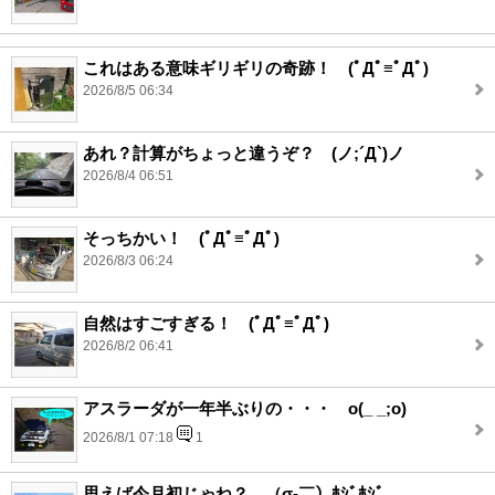
これはある意味ギリギリの奇跡！ (ﾟДﾟ≡ﾟДﾟ)
2026/8/5 06:34
あれ？計算がちょっと違うぞ？ (ノ;´Д`)ノ
2026/8/4 06:51
そっちかい！ (ﾟДﾟ≡ﾟДﾟ)
2026/8/3 06:24
自然はすごすぎる！ (ﾟДﾟ≡ﾟДﾟ)
2026/8/2 06:41
アスラーダが一年半ぶりの・・・ o(_ _;o)
2026/8/1 07:18
1
思えば今月初じゃね？ （σ‐￣）ﾎｼﾞﾎｼﾞ