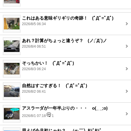
これはある意味ギリギリの奇跡！ (ﾟДﾟ≡ﾟДﾟ)
2026/8/5 06:34
あれ？計算がちょっと違うぞ？ (ノ;´Д`)ノ
2026/8/4 06:51
そっちかい！ (ﾟДﾟ≡ﾟДﾟ)
2026/8/3 06:24
自然はすごすぎる！ (ﾟДﾟ≡ﾟДﾟ)
2026/8/2 06:41
アスラーダが一年半ぶりの・・・ o(_ _;o)
2026/8/1 07:18
1
思えば今月初じゃね？ （σ‐￣）ﾎｼﾞﾎｼﾞ