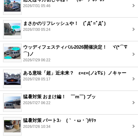
2026/7/31 05:46
まさかのリフレッシュや！ (ﾟДﾟ≡ﾟДﾟ)
2026/7/30 05:24
ウッディフェスティバル2026開催決定！ ヾ(*⌒∇
⌒)ノ
2026/7/29 06:22
ある意味「超」近未来？ ε=ε=(ノ≧∇≦）ノキャー
2026/7/28 05:17
猛暑対策 おまけ編！ ￣m￣) プッ
2026/7/27 06:22
猛暑対策 パート3♪ (｀・ω・´)ｷﾘｯ
2026/7/26 10:34