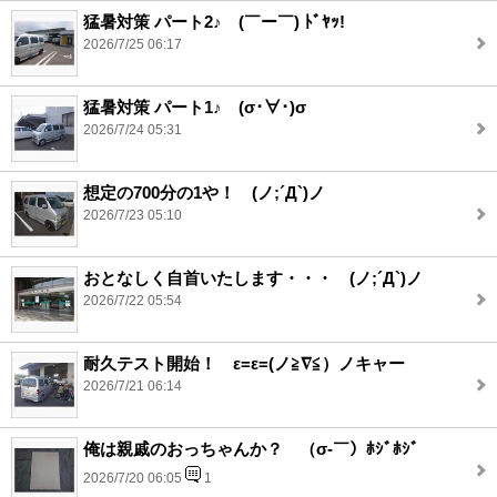
猛暑対策 パート2♪ (￣ー￣) ﾄﾞﾔｯ!
2026/7/25 06:17
猛暑対策 パート1♪ (σ･∀･)σ
2026/7/24 05:31
想定の700分の1や！ (ノ;´Д`)ノ
2026/7/23 05:10
おとなしく自首いたします・・・ (ノ;´Д`)ノ
2026/7/22 05:54
耐久テスト開始！ ε=ε=(ノ≧∇≦）ノキャー
2026/7/21 06:14
俺は親戚のおっちゃんか？ （σ‐￣）ﾎｼﾞﾎｼﾞ
2026/7/20 06:05
1