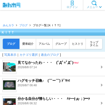
ログイン
メニュー
みんカラ
ブログ
ブログ一覧 [ＫＩＴＴ]
ＫＩＴＴ
ラップ
ブログ
愛車紹介
アルバム
グループ
ヒストリ
タイム
[
写真表示
｜
カテゴリ選択
｜
過去のブログ
]
見てなかったわ・・・ (ﾟДﾟ≡ﾟДﾟ)
2026/8/8 07:14
ハグモッチ召喚♪ (￣ー￣) ﾄﾞﾔｯ!
2026/8/7 06:48
分かる自分が憎らしい・・・ ﾊｧ━(-д-；)━ｧ
2026/8/6 06:32