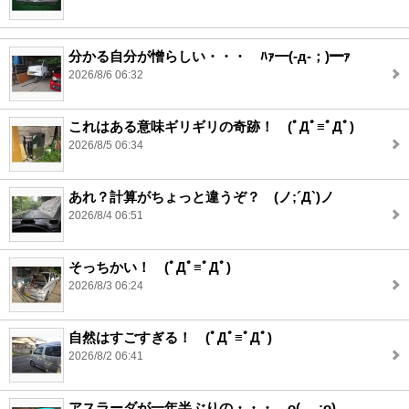
分かる自分が憎らしい・・・ ﾊｧ━(-д-；)━ｧ
2026/8/6 06:32
これはある意味ギリギリの奇跡！ (ﾟДﾟ≡ﾟДﾟ)
2026/8/5 06:34
あれ？計算がちょっと違うぞ？ (ノ;´Д`)ノ
2026/8/4 06:51
そっちかい！ (ﾟДﾟ≡ﾟДﾟ)
2026/8/3 06:24
自然はすごすぎる！ (ﾟДﾟ≡ﾟДﾟ)
2026/8/2 06:41
アスラーダが一年半ぶりの・・・ o(_ _;o)