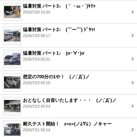
猛暑対策 パート3♪ (｀・ω・´)ｷﾘｯ
2026/7/26 10:34
猛暑対策 パート2♪ (￣ー￣) ﾄﾞﾔｯ!
2026/7/25 06:17
猛暑対策 パート1♪ (σ･∀･)σ
2026/7/24 05:31
想定の700分の1や！ (ノ;´Д`)ノ
2026/7/23 05:10
おとなしく自首いたします・・・ (ノ;´Д`)ノ
2026/7/22 05:54
耐久テスト開始！ ε=ε=(ノ≧∇≦）ノキャー
2026/7/21 06:14