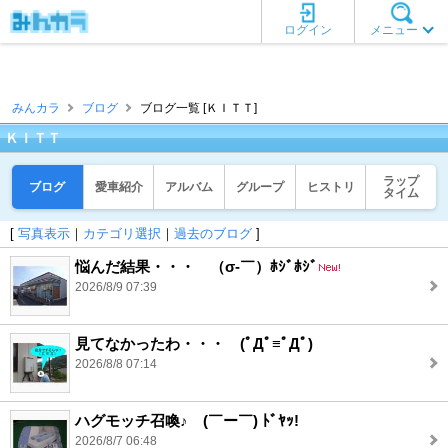
ログイン
メニュー
みんカラ
ブログ
ブログ一覧 [ＫＩＴＴ]
ＫＩＴＴ
ラップ
ブログ
愛車紹介
アルバム
グループ
ヒストリ
タイム
[
写真表示
｜
カテゴリ選択
｜
過去のブログ
]
悩んだ結果・・・ （σ‐￣）ﾎｼﾞﾎｼﾞ
2026/8/9 07:39
見てなかったわ・・・ (ﾟДﾟ≡ﾟДﾟ)
2026/8/8 07:14
ハグモッチ召喚♪ (￣ー￣) ﾄﾞﾔｯ!
2026/8/7 06:48