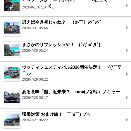
2026/8/1 07:18
1
思えば今月初じゃね？ （σ‐￣）ﾎｼﾞﾎｼﾞ
2026/7/31 05:46
まさかのリフレッシュや！ (ﾟДﾟ≡ﾟДﾟ)
2026/7/30 05:24
ウッディフェスティバル2026開催決定！ ヾ(*⌒∇
⌒)ノ
2026/7/29 06:22
ある意味「超」近未来？ ε=ε=(ノ≧∇≦）ノキャー
2026/7/28 05:17
猛暑対策 おまけ編！ ￣m￣) プッ
2026/7/27 06:22