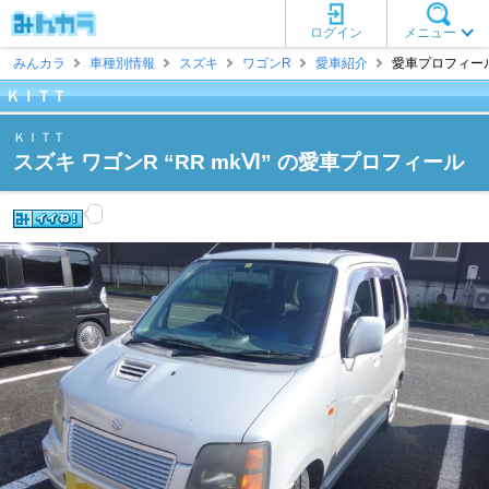
ログイン
メニュー
みんカラ
車種別情報
スズキ
ワゴンR
愛車紹介
愛車プロフィール
ＫＩＴＴ
ＫＩＴＴ
スズキ ワゴンR “RR mkⅥ” の愛車プロフィール