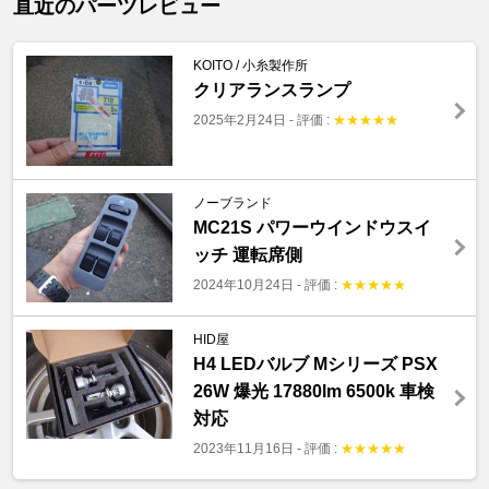
直近のパーツレビュー
KOITO / 小糸製作所
クリアランスランプ
2025年2月24日
-
評価 :
★
★
★
★
★
ノーブランド
MC21S パワーウインドウスイ
ッチ 運転席側
2024年10月24日
-
評価 :
★
★
★
★
★
HID屋
H4 LEDバルブ Mシリーズ PSX
26W 爆光 17880lm 6500k 車検
対応
2023年11月16日
-
評価 :
★
★
★
★
★