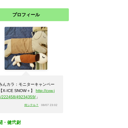
プロフィール
みんカラ：モニターキャンペー
【X-ICE SNOW＋】
http://cvw.j
b/222458/49234359/
」
何シテル？
08/07 23:02
闘・健弐尉