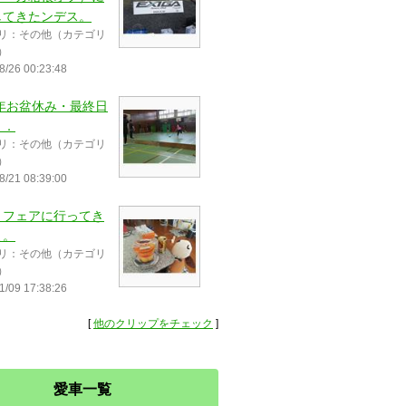
してきたンデス。
リ：その他（カテゴリ
）
8/26 00:23:48
3年お盆休み・最終日
．．
リ：その他（カテゴリ
）
8/21 08:39:00
りフェアに行ってき
よ。
リ：その他（カテゴリ
）
1/09 17:38:26
[
他のクリップをチェック
]
愛車一覧