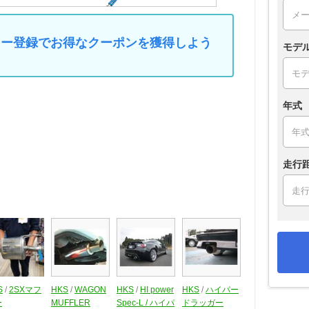
マイカー登録でお得なクーポンを獲得しよう
モデ
年式
走行
S
/
2SXマフ
HKS
/
WAGON
HKS
/
HI power
HKS
/
ハイパー
ー
MUFFLER
Spec-L / ハイパ
ドラッガー