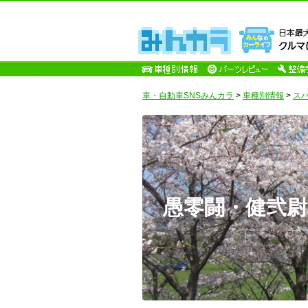
車・自動車SNSみんカラ
>
車種別情報
>
ス
愚零闘・健弐尉