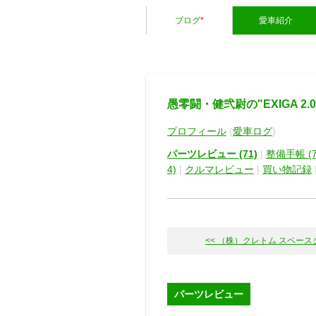
ブログ
*
愛車紹介
愚零闘・健弐尉の"EXIGA 2.0GT
プロフィール
(
愛車ログ
)
パーツレビュー (71)
|
整備手帳 (7
4)
|
クルマレビュー
|
買い物記録
<< （株）クレトム スペースクッ
パーツレビュー