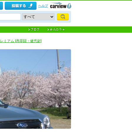
ヘルプ
エスプレミアム [愚零闘・健弐尉]