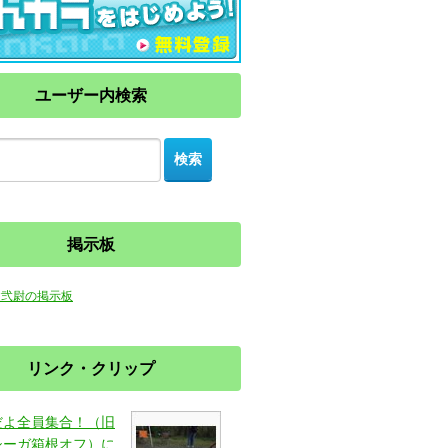
ユーザー内検索
掲示板
健弐尉の掲示板
リンク・クリップ
だよ全員集合！（旧
シーガ箱根オフ）に