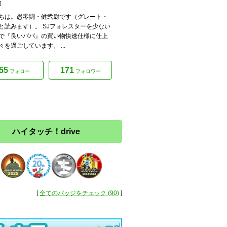
]
ちは。愚零闘・健弐尉です（グレート・
と読みます）。 SJフォレスターを少ない
で『良いパパ』の買い物快速仕様に仕上
々を過ごしています。 ...
55
171
フォロー
フォロワー
ハイタッチ！drive
[
全てのバッジをチェック (90)
]