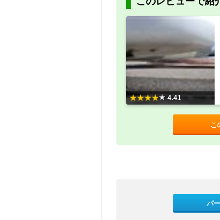
このレビューで紹
4.41
こ
パ