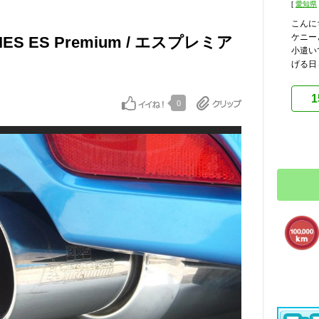
[
愛知県
こんに
ケニー
RIES ES Premium / エスプレミア
小遣い
げる日
1
0