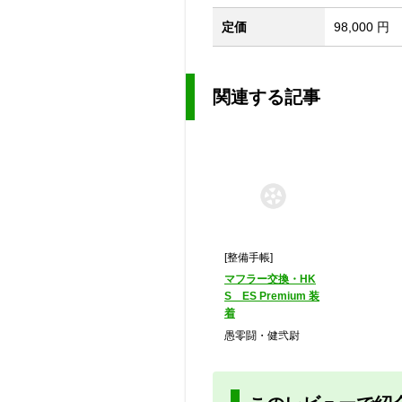
定価
98,000 円
関連する記事
[整備手帳]
マフラー交換・HK
S ES Premium 装
着
愚零闘・健弐尉