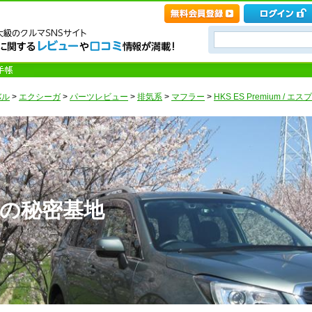
バル
>
エクシーガ
>
パーツレビュー
>
排気系
>
マフラー
>
HKS ES Premium / 
の秘密基地