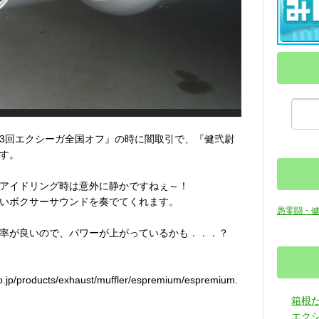
3回エクシーガ全国オフ』の時に闇取引で、『健弐尉
す。
アイドリング時は意外に静かですねぇ～！
いボクサーサウンドを奏でてくれます。
愚零闘・
率が良いので、パワーが上がっているかも．．．？
products/exhaust/muffler/espremium/espremium.
箱根
エク