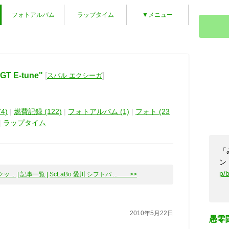
フォトアルバム
ラップタイム
▼メニュー
 E-tune"
[
]
スバル エクシーガ
4)
|
燃費記録 (122)
|
フォトアルバム (1)
|
フォト (23
|
ラップタイム
「
ン
p/
 ...
| 記事一覧 |
ScLaBo 愛川 シフトパ ... >>
2010年5月22日
愚零