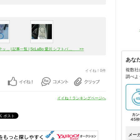
 ...
| 記事一覧 |
ScLaBo 愛川 シフトパ ... >>
あな
複数社
イイね！0件
調べよ
イイね！ランキングページへ
メー