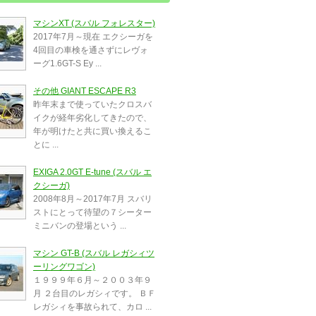
マシンXT (スバル フォレスター)
2017年7月～現在 エクシーガを
4回目の車検を通さずにレヴォ
ーグ1.6GT-S Ey ...
その他 GIANT ESCAPE R3
昨年末まで使っていたクロスバ
イクが経年劣化してきたので、
年が明けたと共に買い換えるこ
とに ...
EXIGA 2.0GT E-tune (スバル エ
クシーガ)
2008年8月～2017年7月 スバリ
ストにとって待望の７シーター
ミニバンの登場という ...
マシン GT-B (スバル レガシィツ
ーリングワゴン)
１９９９年６月～２００３年９
月 ２台目のレガシィです。 ＢＦ
レガシィを事故られて、カロ ...