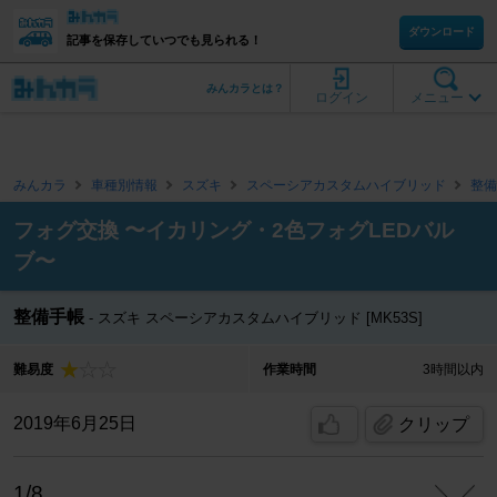
ダウンロード
記事を保存していつでも見られる！
みんカラとは？
ログイン
メニュー
みんカラ
車種別情報
スズキ
スペーシアカスタムハイブリッド
整備
フォグ交換 〜イカリング・2色フォグLEDバル
ブ〜
整備手帳
スズキ スペーシアカスタムハイブリッド [MK53S]
難易度
作業時間
3時間以内
2019年6月25日
クリップ
1/8