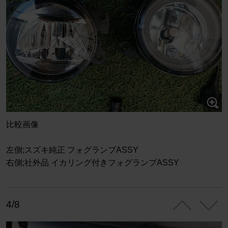
比較画像
左側;スズキ純正 フォグランプASSY
右側;社外品 イカリング付きフォグランプASSY
4/8