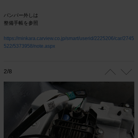
バンパー外しは
整備手帳を参照
https://minkara.carview.co.jp/smart/userid/2225206/car/2745
522/5373958/note.aspx
2/8