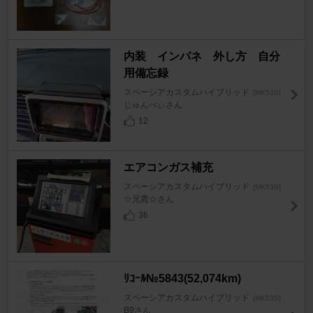
内装 インパネ 外し方 自分
用備忘録
スペーシアカスタムハイブリッド
[MK53S]
じゅんぺぃさん
12
エアコンガス補充
スペーシアカスタムハイブリッド
[MK53S]
☆兄貴☆さん
36
ﾘｺｰﾙ№5843(52,074km)
スペーシアカスタムハイブリッド
[MK53S]
B9さん