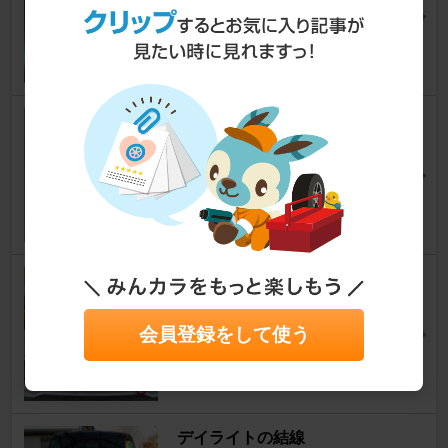
yuppy（スティン34）さん
34
0
シーケンシャルウィンカー取り
付けました^_−☆
スペーシアカスタムハイブリッド
[MK53S]
菜っちゃんさん
95
0
イカリングをウインカー連動に
スペーシアカスタムハイブリッド
[MK53S]
fuchi716さん
会員登録をして使う
50
1
デイライトの結線