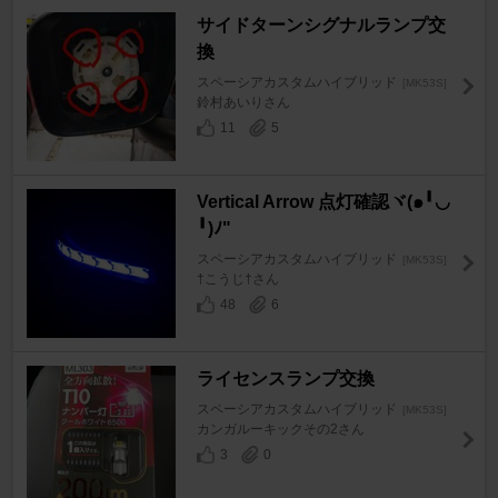
サイドターンシグナルランプ交
換
スペーシアカスタムハイブリッド
[MK53S]
鈴村あいりさん
11
5
Vertical Arrow 点灯確認ヾ(๑╹◡
╹)ﾉ"
スペーシアカスタムハイブリッド
[MK53S]
†こうじ†さん
48
6
ライセンスランプ交換
スペーシアカスタムハイブリッド
[MK53S]
カンガルーキックその2さん
3
0