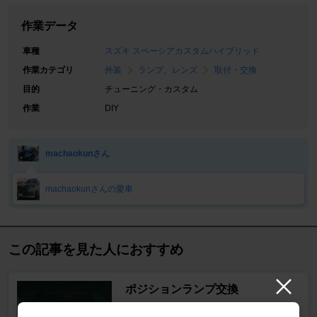
作業データ
車種
スズキ スペーシアカスタムハイブリッド
作業カテゴリ
外装
ランプ、レンズ
取付・交換
目的
チューニング・カスタム
作業
DIY
machaokunさん
machaokunさんの愛車
この記事を見た人におすすめ
ポジションランプ交換
スペーシアカスタムハイブリッド
[MK53S]