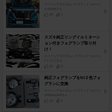
スペーシアカスタムハイブリッド
[MK53S]
かみゆめさん
45
1
スズキ純正リングイルミネーシ
ョン付きフォグランプ取り付
け！
スペーシアカスタムハイブリッド
[MK53S]
†こうじ†さん
42
9
純正フォグランプをfcl２色フォ
グランに交換
スペーシアカスタムハイブリッド
[MK53S]
Umibouzu44さん
10
4