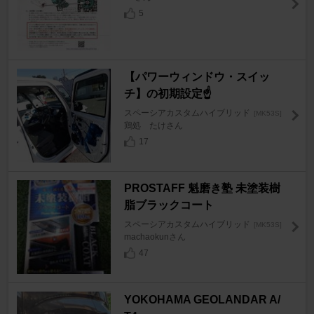
5
【パワーウィンドウ・スイッ
チ】の初期設定☝️
スペーシアカスタムハイブリッド
[MK53S]
鶏処 たけさん
17
PROSTAFF 魁磨き塾 未塗装樹
脂ブラックコート
スペーシアカスタムハイブリッド
[MK53S]
machaokunさん
47
YOKOHAMA GEOLANDAR A/