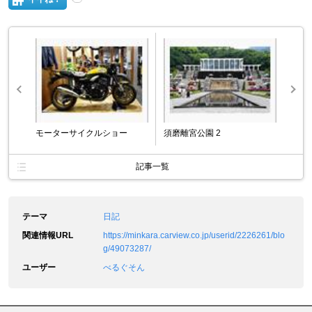
モーターサイクルショー
須磨離宮公園 2
記事一覧
テーマ
日記
関連情報URL
https://minkara.carview.co.jp/userid/2226261/blo
g/49073287/
ユーザー
べるぐそん