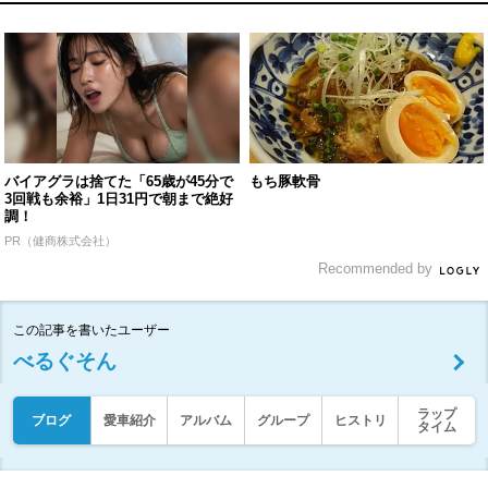
バイアグラは捨てた「65歳が45分で
もち豚軟骨
3回戦も余裕」1日31円で朝まで絶好
調！
PR（健商株式会社）
Recommended by
この記事を書いたユーザー
べるぐそん
ラップ
ブログ
愛車紹介
アルバム
グループ
ヒストリ
タイム