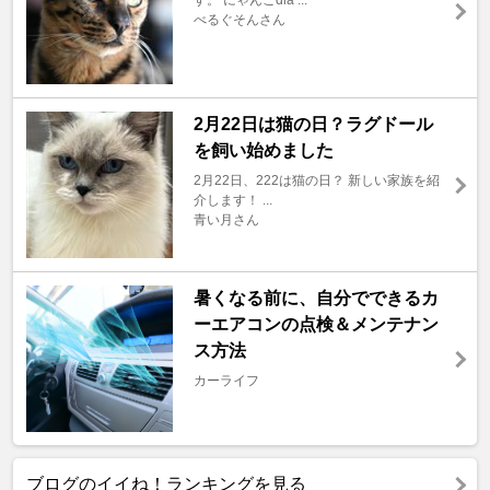
す。 にゃんこdia ...
べるぐそんさん
2月22日は猫の日？ラグドール
を飼い始めました
2月22日、222は猫の日？ 新しい家族を紹
介します！ ...
青い月さん
暑くなる前に、自分でできるカ
ーエアコンの点検＆メンテナン
ス方法
カーライフ
ブログのイイね！ランキングを見る