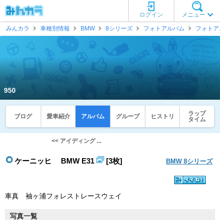
ログイン
メニュー
みんカラ
車種別情報
BMW
8シリーズ
フォトアルバム
フォトア
950
ラップ
ブログ
愛車紹介
アルバム
グループ
ヒストリ
タイム
<< アイディング ...
ケーニッヒ BMW E31
[3枚]
BMW 8シリーズ
車真 袖ヶ浦フォレストレースウェイ
写真一覧