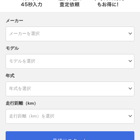
メーカー
モデル
年式
走行距離（km）