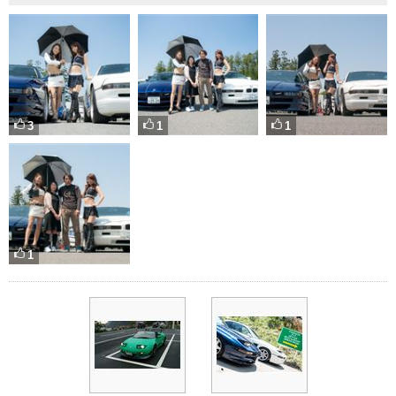
3
1
1
1