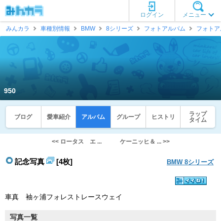
ログイン
メニュー
みんカラ
車種別情報
BMW
8シリーズ
フォトアルバム
フォトア
950
ラップ
ブログ
愛車紹介
アルバム
グループ
ヒストリ
タイム
<< ロータス エ ...
ケーニッヒ＆ ... >>
記念写真
[4枚]
BMW 8シリーズ
車真 袖ヶ浦フォレストレースウェイ
写真一覧