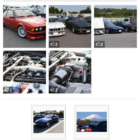
2
2
2
2