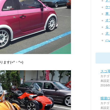
ドラ
ケー
車 (
オフ
ＧＴ
犬 
ハム
す(=^・^=)
スコ
カテゴ
未設定
2016/0
猫遊び
カテゴ
未設定