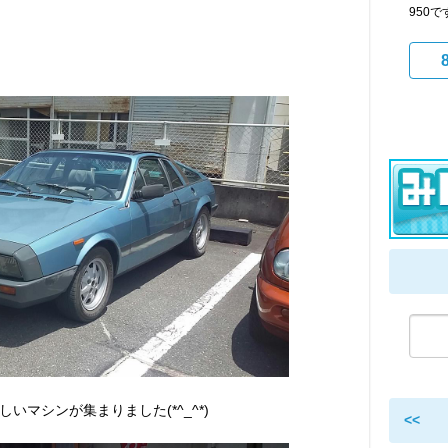
950
マシンが集まりました(*^_^*)
<<