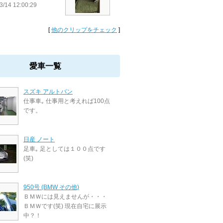
3/14 12:00:29
[
他のクリップをチェック
]
愛車一覧
スズキ アルトバン
仕事車｡ 仕事用と考えれば100点
です。
日産 ノート
足車｡ 足としては１００点です
(笑)
950号 (BMW その他)
ＢＭＷには見えませんが・・・
ＢＭＷです(笑) 現在自宅に展示
中？！