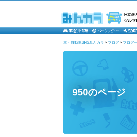
車・自動車SNSみんカラ
>
ブログ
>
ブログ一覧
950のページ