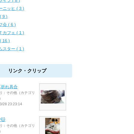
イブ ( 8 )
ニッヒ ( 3 )
 9 )
会 ( 6 )
カフェ ( 1 )
( 16 )
スター ( 1 )
リンク・クリップ
耳折れ具合
リ：その他（カテゴリ
）
3/28 23:23:14
🐱
リ：その他（カテゴリ
）