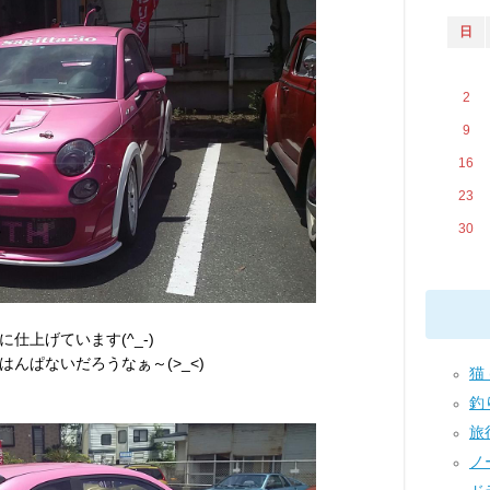
日
2
9
16
23
30
仕上げています(^_-)
んぱないだろうなぁ～(>_<)
猫 
釣り
旅行
ノー