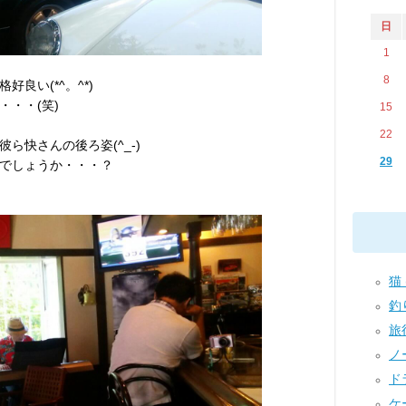
日
1
8
好良い(*^。^*)
・・(笑)
15
22
ら快さんの後ろ姿(^_-)
29
でしょうか・・・？
猫 
釣り
旅行
ノー
ドラ
ケー