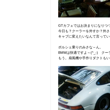
GTカフェではお決まりになりつつあ
今日も？クーラーを外すか？外さな
キャブに変えたいなんて言ってい
ポルシェ乗りのみさな～ん。
BMWは快適ですよ～(^_-) 
もう。扇風機や手作りダクトもい