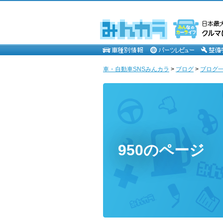
車・自動車SNSみんカラ
>
ブログ
>
ブログ一覧
950のページ