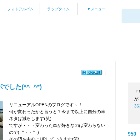
フォトアルバム
ラップタイム
▼メニュー
した(*^_^*)
「
が
リニューアルOPENのブログです～！
36
何が変わったかと言うと？今まで以上に自分の車
ネタは減らします(笑)
ですが・・・変わった車が好きなのは変わらない
ので(=^・・^=)
950
その辺を中心にUPしていきます(笑)