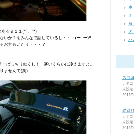
車 (
オフ
ＧＴ
る９１１(*^。^*)
犬 
いか？をみんなで話しているし・・・(ー_ー)!!
ハム
るお方もいたり・・・？
クーラーばっちり効くし！ 寒いくらいに冷えますよ。
りませんて(笑)
スコ
カテゴ
未設定
2016/0
猫遊び
カテゴ
未設定
2016/0