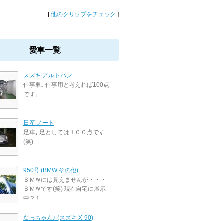
[
他のクリップをチェック
]
愛車一覧
スズキ アルトバン
仕事車｡ 仕事用と考えれば100点
です。
日産 ノート
足車｡ 足としては１００点です
(笑)
950号 (BMW その他)
ＢＭＷには見えませんが・・・
ＢＭＷです(笑) 現在自宅に展示
中？！
なっちゃん♪ (スズキ X-90)