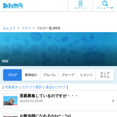
ログイン
メニュー
みんカラ
ブログ
ブログ一覧 [950]
950
ラップ
ブログ
愛車紹介
アルバム
グループ
ヒストリ
タイム
[
写真表示
｜
カテゴリ選択
｜
過去のブログ
]
里親募集しているのですが・・・
2020/1/12 20:06
お散歩猫になれるか(=^・^=)