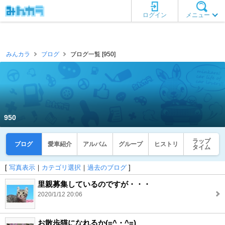
ログイン
メニュー
みんカラ
ブログ
ブログ一覧 [950]
950
ラップ
ブログ
愛車紹介
アルバム
グループ
ヒストリ
タイム
[
写真表示
｜
カテゴリ選択
｜
過去のブログ
]
里親募集しているのですが・・・
2020/1/12 20:06
お散歩猫になれるか(=^・^=)