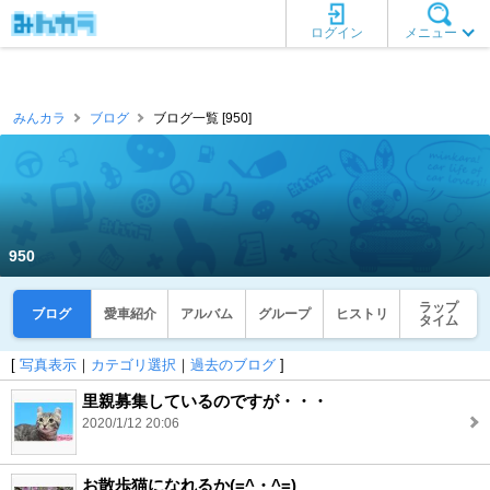
ログイン
メニュー
みんカラ
ブログ
ブログ一覧 [950]
950
ラップ
ブログ
愛車紹介
アルバム
グループ
ヒストリ
タイム
[
写真表示
｜
カテゴリ選択
｜
過去のブログ
]
里親募集しているのですが・・・
2020/1/12 20:06
お散歩猫になれるか(=^・^=)